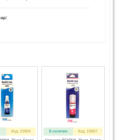
ар:
Код: 10904
В наличии
Код: 10887
KOVA, 70 мл. Epson
Чернила REKOVA, 70 мл. Epson