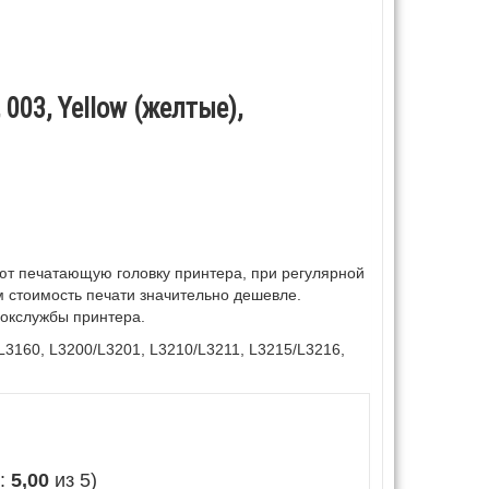
003, Yellow (желтые),
ают печатающую головку принтера, при регулярной
ом стоимость печати значительно дешевле.
рокслужбы принтера.
L3160, L3200/L3201, L3210/L3211, L3215/L3216,
е:
5,00
из 5)