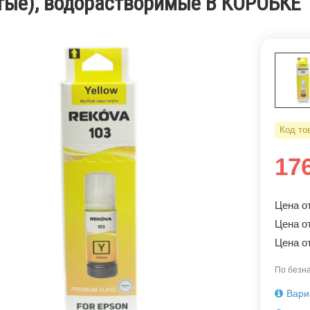
тые), водорастворимые В КОРОБКЕ
Код то
17
Цена от
Цена от
Цена от
По безна
Вари