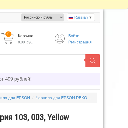
Russian
▼
0
Корзина
Войти
Регистрация
0.00
руб.
от 499 рублей!
ила для EPSON
/
Чернила для EPSON REKOVA
/
Чернила Epson 
ия 103, 003, Yellow