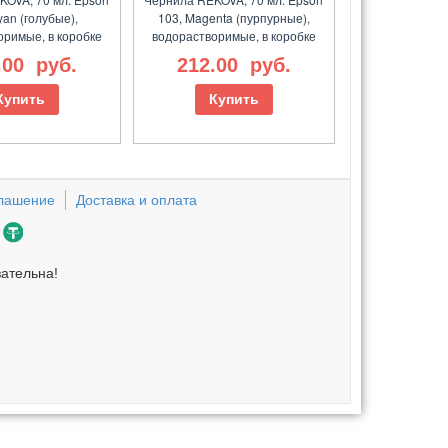
yan (голубые),
103, Magenta (пурпурные),
оримые, в коробке
водорастворимые, в коробке
.00
руб.
212.00
руб.
Купить
Купить
глашение
Доставка и оплата
зательна!