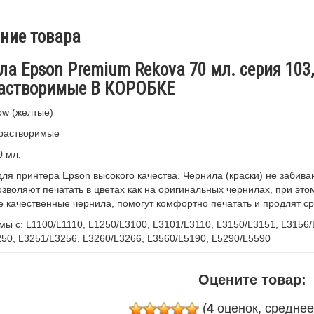
ние товара
а Epson Premium Rekova 70 мл. серия 103, 
астворимые В КОРОБКЕ
low (желтые)
орастворимые
 мл.
ля принтера Epson высокого качества. Чернила (краски) не забив
озволяют печатать в цветах как на оригинальных чернилах, при эт
 качественные чернила, помогут комфортно печатать и продлят с
ы с: L1100/L1110, L1250/L3100, L3101/L3110, L3150/L3151, L3156/
50, L3251/L3256, L3260/L3266, L3560/L5190, L5290/L5590
Оцените товар:
(
4
оценок, средне