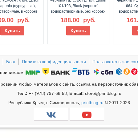
agenta (пурпурные),
101/103, Black (черные),
664, C
створимые, в коробке
водорастворимые, без коробки
водораств
09.00
руб.
188.00
руб.
161
Купить
Купить
Блог
Политика конфиденциальности
Пользовательское со
принимаем:
ровании любых материалов с сайта, ссылка на первоисточник обя
Тел.:
+7 (978) 797-68-58,
E-mail:
store@printblog.ru
Республика Крым, г. Симферополь,
printblog.ru
© 2011-2026