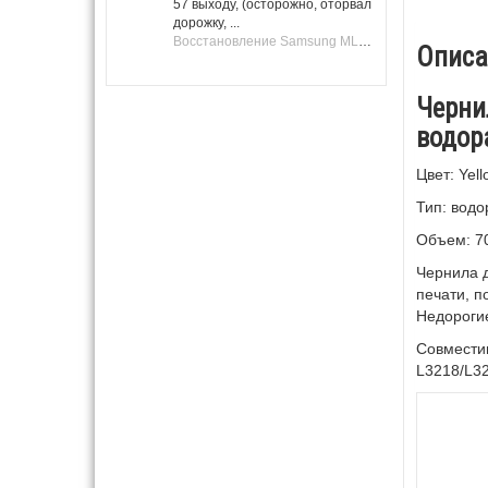
57 выходу, (осторожно, оторвал
дорожку, ...
Восстановление Samsung ML-1661, ML-1666 после не удачной прошивки.
Описа
Чернил
водор
Цвет: Yel
Тип: вод
Объем: 70
Чернила д
печати, п
Недорогие
Совместим
L3218/L32