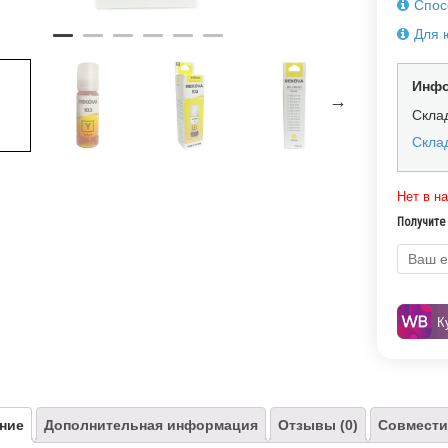
Спос
Для 
Инфо
Скла
Склад
Нет в н
Получите 
К
ние
Дополнительная информация
Отзывы (0)
Совмести