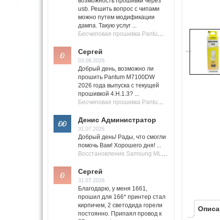
возможность прошивки через
usb. Решить вопрос с чипами
можно путем модификации
дампа. Такую услуг ...
Бесчиповая прошивка Pantum M7100 Series (M7100, M7108, M7102, M7103, M7105)
Сергей
03.08.2026
Добрый день, возможно ли
прошить Pantum M7100DW
2026 года выпуска с текущей
прошивкой 4.H.1.3? ...
Бесчиповая прошивка Pantum M7100 Series (M7100, M7108, M7102, M7103, M7105)
Денис Администратор
31.07.2026
Добрый день! Рады, что смогли
помочь Вам! Хорошего дня! ...
Восстановление Samsung ML-1661, ML-1666 после не удачной прошивки.
Сергей
31.07.2026
Благодарю, у меня 1661,
прошил для 166* принтер стал
кирпичем, 2 светодида горели
Описа
постоянно. Припаял провод к