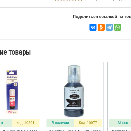
Поделиться ссылкой на тов
ие товары
го
Код: 10891
В наличии
Код: 10977
Много
 REKOVA 70 мл. Epson
Чернила REKOVA 127 мл. Epson
Чернила RE