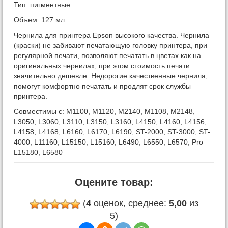
Тип: пигментные
Объем: 127 мл.
Чернила для принтера Epson высокого качества. Чернила
(краски) не забивают печатающую головку принтера, при
регулярной печати, позволяют печатать в цветах как на
оригинальных чернилах, при этом стоимость печати
значительно дешевле. Недорогие качественные чернила,
помогут комфортно печатать и продлят срок службы
принтера.
Совместимы с: M1100, M1120, M2140, M1108, M2148,
L3050, L3060, L3110, L3150, L3160, L4150, L4160, L4156,
L4158, L4168, L6160, L6170, L6190, ST-2000, ST-3000, ST-
4000, L11160, L15150, L15160, L6490, L6550, L6570, Pro
L15180, L6580
Оцените товар:
(
4
оценок, среднее:
5,00
из
5)