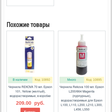
Похожие товары
В наличии
Код: 10892
Много
Код: 10895
Чернила REKOVA 70 мл. Epson
Чернила Rekova 100 мл. Epson
101, Yellow (желтый),
L200/664 Magenta
водорастворимые, в коробке
(пурпурные),
водорастворимые для Epson
209.00
руб.
L100, L110, L200, L210, L300,
L456, L550
Купить