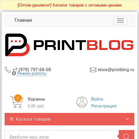
[Оптом дешевле!]
Каталог товаров с оптовыми ценами
Главная
Toggle
navigatio
+7 (978) 797-68-58
store@printblog.ru
Режим работы
0
Корзина
Войти
Регистрация
0.00
руб.
Каталог товаров