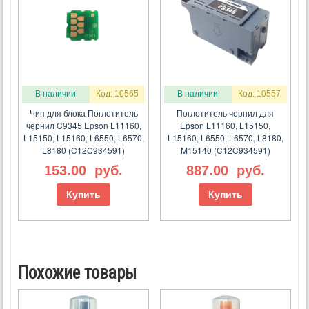
В наличии
Код: 10565
В наличии
Код: 10557
Чип для блока Поглотитель
Поглотитель чернил для
чернил C9345 Epson L11160,
Epson L11160, L15150,
L15150, L15160, L6550, L6570,
L15160, L6550, L6570, L8180,
L8180 (C12C934591)
M15140 (C12C934591)
153.00
руб.
887.00
руб.
Купить
Купить
Похожие товары