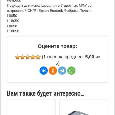
KeyLock
Подходят для использования в 6-цветных МФУ со
встроенной СНПЧ Epson Ecotank Фабрика Печати:
L8050
L18050
L8058
L18058
Оцените товар:
(
1
оценок, среднее:
5,00
из
5)
Вам также будет интересно…