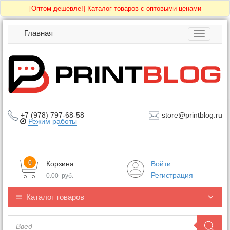
[Оптом дешевле!]
Каталог товаров с оптовыми ценами
Главная
Toggle
navigatio
+7 (978) 797-68-58
store@printblog.ru
Режим работы
0
Корзина
Войти
Регистрация
0.00
руб.
Каталог товаров