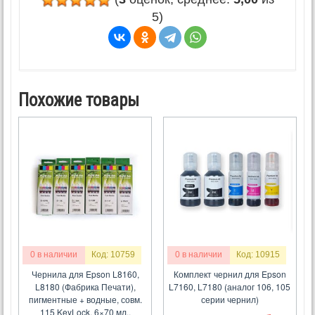
5)
Похожие товары
0 в наличии
Код: 10759
0 в наличии
Код: 10915
Чернила для Epson L8160,
Комплект чернил для Epson
L8180 (Фабрика Печати),
L7160, L7180 (аналог 106, 105
пигментные + водные, совм.
серии чернил)
115 KeyLock, 6×70 мл.,