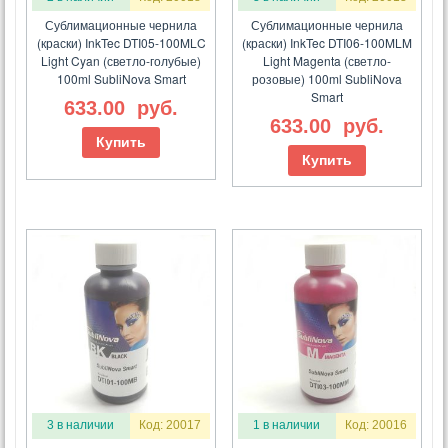
Сублимационные чернила
Сублимационные чернила
(краски) InkTec DTI05-100MLC
(краски) InkTec DTI06-100MLM
Light Cyan (светло-голубые)
Light Magenta (светло-
100ml SubliNova Smart
розовые) 100ml SubliNova
Smart
633.00
руб.
633.00
руб.
Купить
Купить
3 в наличии
Код: 20017
1 в наличии
Код: 20016