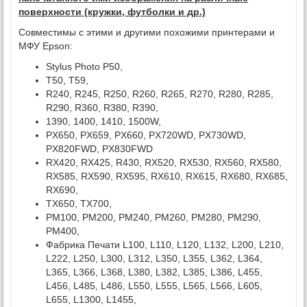
поверхности (кружки, футболки и др.)
Совместимы с этими и другими похожими принтерами и
МФУ Epson:
Stylus Photo P50,
T50, T59,
R240, R245, R250, R260, R265, R270, R280, R285,
R290, R360, R380, R390,
1390, 1400, 1410, 1500W,
PX650, PX659, PX660, PX720WD, PX730WD,
PX820FWD, PX830FWD
RX420, RX425, R430, RX520, RX530, RX560, RX580,
RX585, RX590, RX595, RX610, RX615, RX680, RX685,
RX690,
TX650, TX700,
PM100, PM200, PM240, PM260, PM280, PM290,
PM400,
Фабрика Печати L100, L110, L120, L132, L200, L210,
L222, L250, L300, L312, L350, L355, L362, L364,
L365, L366, L368, L380, L382, L385, L386, L455,
L456, L485, L486, L550, L555, L565, L566, L605,
L655, L1300, L1455,