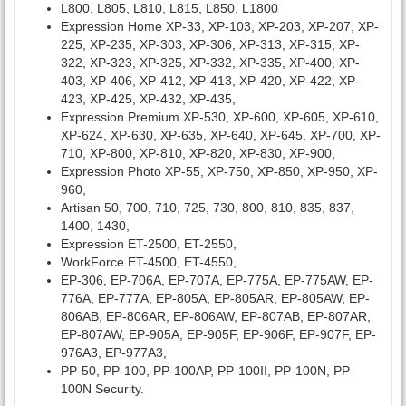
L800, L805, L810, L815, L850, L1800
Expression Home XP-33, XP-103, XP-203, XP-207, XP-
225, XP-235, XP-303, XP-306, XP-313, XP-315, XP-
322, XP-323, XP-325, XP-332, XP-335, XP-400, XP-
403, XP-406, XP-412, XP-413, XP-420, XP-422, XP-
423, XP-425, XP-432, XP-435,
Expression Premium XP-530, XP-600, XP-605, XP-610,
XP-624, XP-630, XP-635, XP-640, XP-645, XP-700, XP-
710, XP-800, XP-810, XP-820, XP-830, XP-900,
Expression Photo XP-55, XP-750, XP-850, XP-950, XP-
960,
Artisan 50, 700, 710, 725, 730, 800, 810, 835, 837,
1400, 1430,
Expression ET-2500, ET-2550,
WorkForce ET-4500, ET-4550,
EP-306, EP-706A, EP-707A, EP-775A, EP-775AW, EP-
776A, EP-777A, EP-805A, EP-805AR, EP-805AW, EP-
806AB, EP-806AR, EP-806AW, EP-807AB, EP-807AR,
EP-807AW, EP-905A, EP-905F, EP-906F, EP-907F, EP-
976A3, EP-977A3,
PP-50, PP-100, PP-100AP, PP-100II, PP-100N, PP-
100N Security.