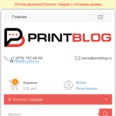
[Оптом дешевле!]
Каталог товаров с оптовыми ценами
Главная
Toggle
navigatio
+7 (978) 797-68-58
store@printblog.ru
Режим работы
0
Корзина
Войти
Регистрация
0.00
руб.
Каталог товаров