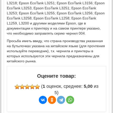
L3218; Epson EcoTank L3251; Epson EcoTank L3156; Epson
EcoTank L3253; Epson EcoTank L3251; Epson EcoTank
L3253; Epson EcoTank L3255; Epson EcoTank L3256; Epson
EcoTank L3258; Epson EcoTank L1258; Epson EcoTank
L1259, L3200 и другими моделями Epson, где в
документации к принтеру и на самом принтере указано,
что необходимо заправлять серию чернил 004.
Просьба иметь ввиду, что страна производства указанная
на бутылочках указана на китайском языке (для прочтения
используйте переводчик), т.к. чернила и принтеры в
которых используются эти чернила предназначены для
китайского рынка.
Оцените товар:
(
1
оценок, среднее:
5,00
из
5)