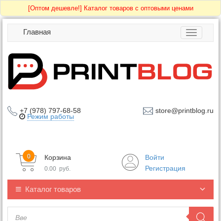
[Оптом дешевле!]
Каталог товаров с оптовыми ценами
Главная
Toggle
navigatio
+7 (978) 797-68-58
store@printblog.ru
Режим работы
0
Корзина
Войти
Регистрация
0.00
руб.
Каталог товаров