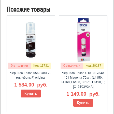
Похожие товары
0 в наличии
Код: 11731
0 в наличии
Код: 20187
Чернила Epson 056 Black 70
Чернила Epson C13T03V34A
мл. (чёрный) original
101 Magenta 70мл. (L4150,
L4160, L6160, L6170, L6190, L)
1 584.00
руб.
[C13T03V34A]
1 149.00
руб.
Купить
Купить