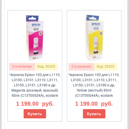
0 в наличии
Код: 20103
0 в наличии
Код: 20101
Чернила Epson 103 для L1110,
Чернила Epson 103 для L1110,
L3100, L3101, L3110, L3111,
L3100, L3101, L3110, L3111,
L3150, L3151, L5190 и др.
L3150, L3151, L5190 и др.
Magenta (розовый, красный)
Yellow (желтый) 65ml
65ml (C13T00S34A), ecotank
(C13T00S44A), ecotank
1 199.00
руб.
1 199.00
руб.
Купить
Купить