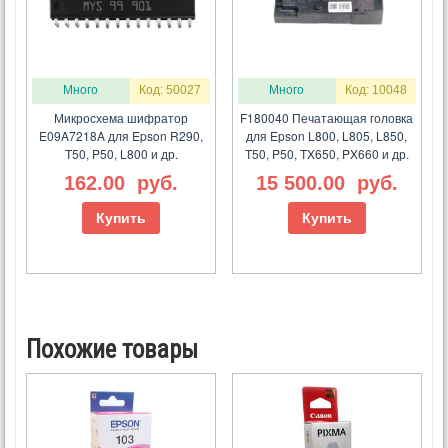
Много
Код: 50027
Много
Код: 10048
Микросхема шифратор
F180040 Печатающая головка
E09A7218A для Epson R290,
для Epson L800, L805, L850,
T50, P50, L800 и др.
T50, P50, TX650, PX660 и др.
162.00
руб.
15 500.00
руб.
Купить
Купить
Похожие товары