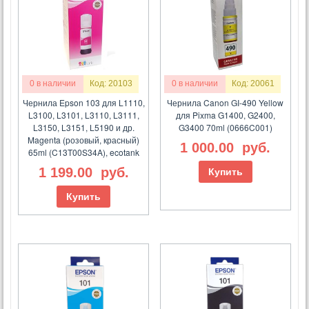
0 в наличии
Код: 20103
0 в наличии
Код: 20061
Чернила Epson 103 для L1110,
Чернила Canon GI-490 Yellow
L3100, L3101, L3110, L3111,
для Pixma G1400, G2400,
L3150, L3151, L5190 и др.
G3400 70ml (0666C001)
Magenta (розовый, красный)
1 000.00
руб.
65ml (C13T00S34A), ecotank
1 199.00
руб.
Купить
Купить