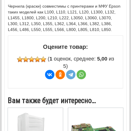
Чернила (краски) совместимы с принтерами и МФУ Epson
таких моделей как L100, L110, L121, L120, L1300, L132,
L1455, L1800, L200, L210, L222, L3050, L3060, L3070,
L300, L312, L350, L355, L362, L364, L366, L382, L386,
L456, L486, L550, L555, L566, L800, L805, L810, L850.
Оцените товар:
(
1
оценок, среднее:
5,00
из
5)
Вам также будет интересно…