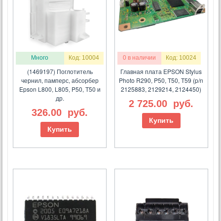
Много
Код: 10004
0 в наличии
Код: 10024
(1469197) Поглотитель
Главная плата EPSON Stylus
чернил, памперс, абсорбер
Photo R290, P50, T50, T59 (p/n
Epson L800, L805, P50, T50 и
2125883, 2129214, 2124450)
др.
2 725.00
руб.
326.00
руб.
Купить
Купить