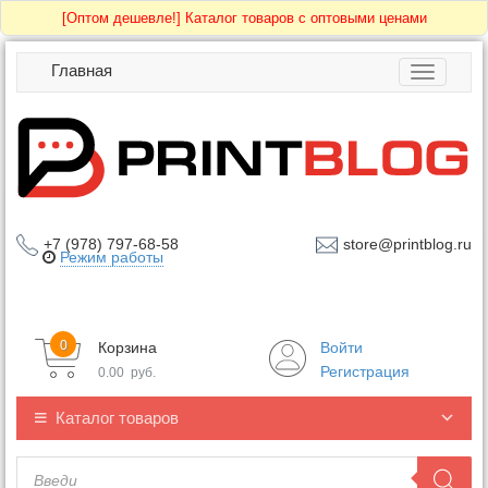
[Оптом дешевле!]
Каталог товаров с оптовыми ценами
Главная
Toggle
navigatio
+7 (978) 797-68-58
store@printblog.ru
Режим работы
0
Корзина
Войти
Регистрация
0.00
руб.
Каталог товаров