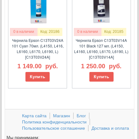
0 в наличии
Код: 20186
0 в наличии
Код: 20185
Чернила Epson C13T03V24A
Чернила Epson C13T03V14A
101 Cyan 70мл. (L4150, L416,
101 Black 127 мл. (L4150,
L6160, L6170, L6190, L)
L4160, L6160, L6170, L6190, L)
[C13T03V24A]
[C13T03V14A]
1 149.00
руб.
1 250.00
руб.
Купить
Купить
Карта сайта
Магазин
Блог
Политика конфиденциальности
Пользовательское соглашение
Доставка и оплата
Мы принимаем: