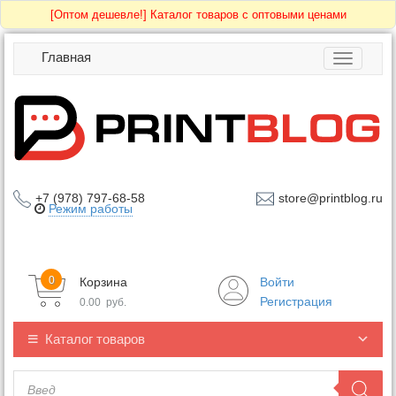
[Оптом дешевле!]
Каталог товаров с оптовыми ценами
Главная
Toggle
navigatio
+7 (978) 797-68-58
store@printblog.ru
Режим работы
0
Корзина
Войти
Регистрация
0.00
руб.
Каталог товаров