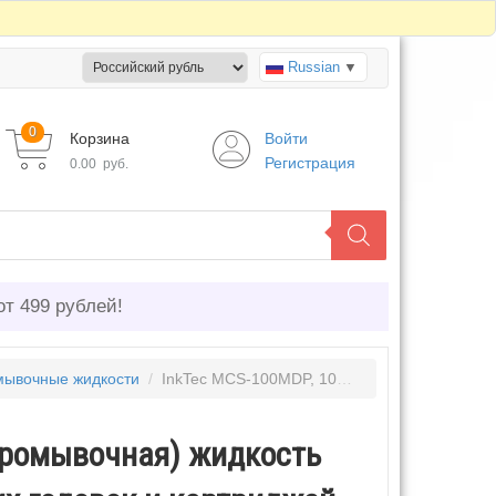
Russian
▼
0
Корзина
Войти
Регистрация
0.00
руб.
от 499 рублей!
ывочные жидкости
/
InkTec MCS-100MDP, 100 мл, Чистящая (промывочная) жидкость для всех типов пьезо и термо печатающих головок и картриджей
промывочная) жидкость