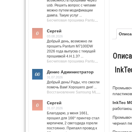
возможность прошивки через
usb. Решить вопрос с чипами
можно путем модификации
дампа. Такую услуг ...
Бесчиповая прошивка Pantum M7100 Series (M7100, M7108, M7102, M7103, M7105)
Сергей
Описа
03.08.2026
Добрый день, возможно ли
прошить Pantum M7100DW
2026 года выпуска с текущей
Описа
прошивкой 4.H.1.3? ...
Бесчиповая прошивка Pantum M7100 Series (M7100, M7108, M7102, M7103, M7105)
InkTe
Денис Администратор
31.07.2026
Добрый день! Рады, что смогли
помочь Вам! Хорошего дня! ...
Промывоч
Восстановление Samsung ML-1661, ML-1666 после не удачной прошивки.
пластиков
InkTec M
Сергей
работающи
31.07.2026
Благодарю, у меня 1661,
Промывочн
прошил для 166* принтер стал
чернил пе
кирпичем, 2 светодида горели
постоянно. Припаял провод к
Производс