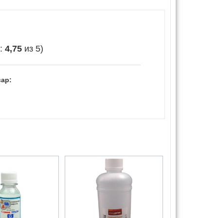
е:
4,75
из 5)
ар: