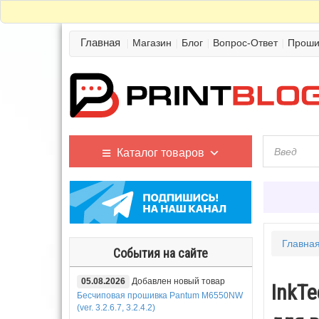
Главная
Магазин
Блог
Вопрос-Ответ
Проши
Каталог товаров
Главна
События на сайте
05.08.2026
Добавлен новый товар
InkT
Бесчиповая прошивка Pantum M6550NW
(ver. 3.2.6.7, 3.2.4.2)