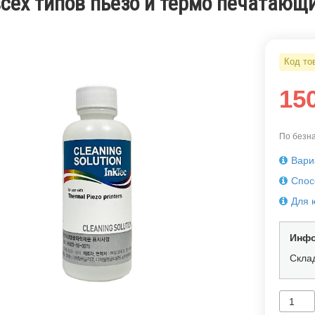
всех типов пьезо и термо печатающ
Код то
15
По безна
Вари
Спос
Для 
Инфо
Скла