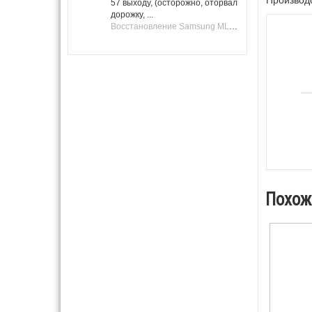
57 выходу, (осторожно, оторвал
дорожку, ...
Восстановление Samsung ML-1661, ML-1666 после не удачной прошивки.
Похож