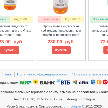
личии
Код: 20080
0 в наличии
Код: 20052
3 в наличи
вочная жидкость от
Промывочная жидкость от
Промыво
 чернил для струйных
сублимационных чернил для
универсаль
ринтеров 100гр.
струйных принтеров 100гр.
100мл
23.00
руб.
230.00
руб.
73
Купить
Купить
Блог
Политика конфиденциальности
Пользовательское со
принимаем:
ровании любых материалов с сайта, ссылка на первоисточник обя
Тел.:
+7 (978) 797-68-58,
E-mail:
store@printblog.ru
Республика Крым, г. Симферополь,
printblog.ru
© 2011-2026