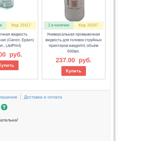
и
Код: 20117
2 в наличии
Код: 20207
чная жидкость
Универсальная промывочная
ная (Canon, Epson)
жидкость для головок струйных
., (JetPrint)
принтеров easyprint, объём
500мл.
.00
руб.
237.00
руб.
Купить
Купить
глашение
Доставка и оплата
зательна!