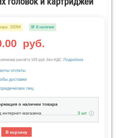
их головок и картриджей
вара:
20094
В наличии
0.00
руб.
личному расчёту 165 руб. без НДС.
Подробнее
анты оплаты
обы доставки
юридических лиц
рмация о наличии товара
д интернет-магазина
3 шт.
i
В корзину