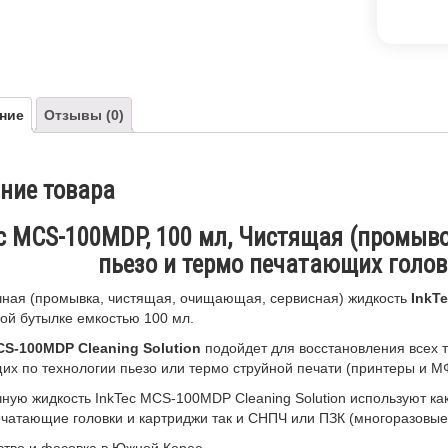
ние
Отзывы (0)
ние товара
c MCS-100MDP, 100 мл, Чистящая (промыво
пьезо и термо печатающих голов
ная (промывка, чистящая, очищающая, сервисная) жидкость
InkT
ой бутылке емкостью 100 мл.
CS-100MDP Cleaning Solution
подойдет для восстановления всех т
х по технологии пьезо или термо струйной печати (принтеры и МФУ
ую жидкость InkTec MCS-100MDP Cleaning Solution используют как
чатающие головки и картриджи так и СНПЧ или ПЗК (многоразовы
тво и фасовка в Южной Корее.