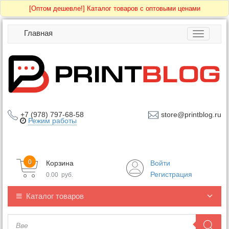
[Оптом дешевле!]
Каталог товаров с оптовыми ценами
Главная
Toggle
navigatio
+7 (978) 797-68-58
store@printblog.ru
Режим работы
0
Корзина
Войти
Регистрация
0.00
руб.
Каталог товаров