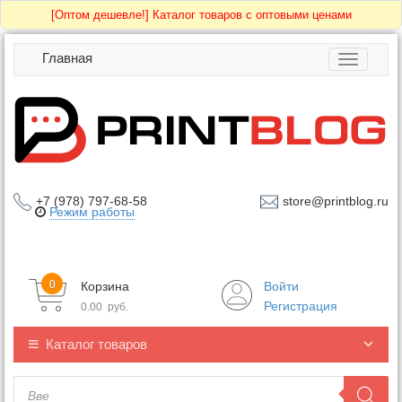
[Оптом дешевле!]
Каталог товаров с оптовыми ценами
Главная
Toggle
navigatio
+7 (978) 797-68-58
store@printblog.ru
Режим работы
0
Корзина
Войти
Регистрация
0.00
руб.
Каталог товаров