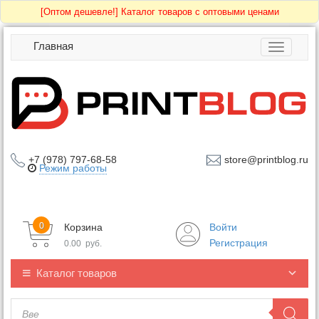
[Оптом дешевле!]
Каталог товаров с оптовыми ценами
Главная
Toggle
navigatio
+7 (978) 797-68-58
store@printblog.ru
Режим работы
0
Корзина
Войти
Регистрация
0.00
руб.
Каталог товаров