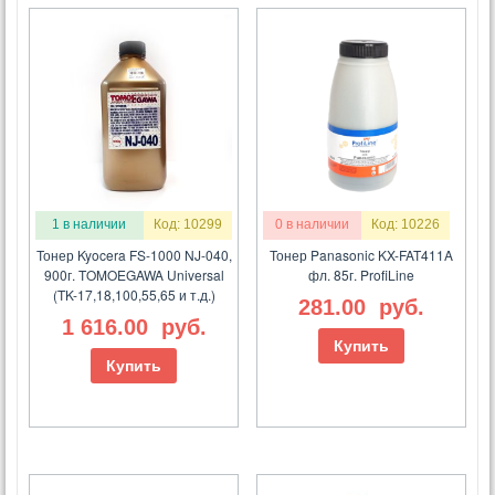
1 в наличии
Код: 10299
0 в наличии
Код: 10226
Тонер Kyocera FS-1000 NJ-040,
Тонер Panasonic KX-FAT411A
900г. TOMOEGAWA Universal
фл. 85г. ProfiLine
(TK-17,18,100,55,65 и т.д.)
281.00
руб.
1 616.00
руб.
Купить
Купить