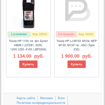
1 в наличии
Код: 10610
0 в наличии
Код: 10203
Тонер HP 1100 1кг. фл. Булат
Тонер HP LJ M103, M104, MFP
HB08.1 (CF281, 3200,
M132, M133 1кг., ASC (Type
1200,1220, 4100, LBP3200)
233)
1 134.00
руб.
1 900.00
руб.
Купить
Купить
Карта сайта
Магазин
Блог
Политика конфиденциальности