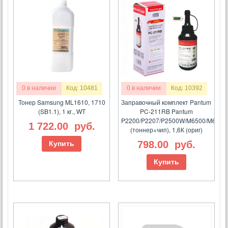
0 в наличии
Код: 10481
0 в наличии
Код: 10392
Тонер Samsung ML1610, 1710
Заправочный комплект Pantum
(SB1.1), 1 кг., WT
PC-211RB Pantum
P2200/P2207/P2500W/M6500/M6607
1 722.00
руб.
(тоннер+чип), 1,6К (ориг)
798.00
руб.
Купить
Купить