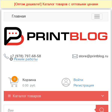
[Оптом дешевле!]
Каталог товаров с оптовыми ценами
Главная
Toggle
navigatio
+7 (978) 797-68-58
store@printblog.ru
Режим работы
0
Корзина
Войти
Регистрация
0.00
руб.
Каталог товаров