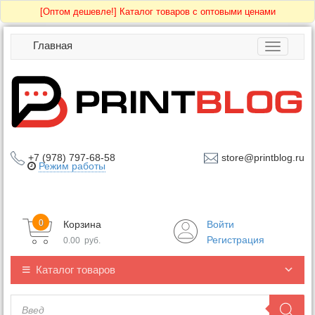
[Оптом дешевле!]
Каталог товаров с оптовыми ценами
Главная
Toggle
navigatio
+7 (978) 797-68-58
store@printblog.ru
Режим работы
0
Корзина
Войти
Регистрация
0.00
руб.
Каталог товаров