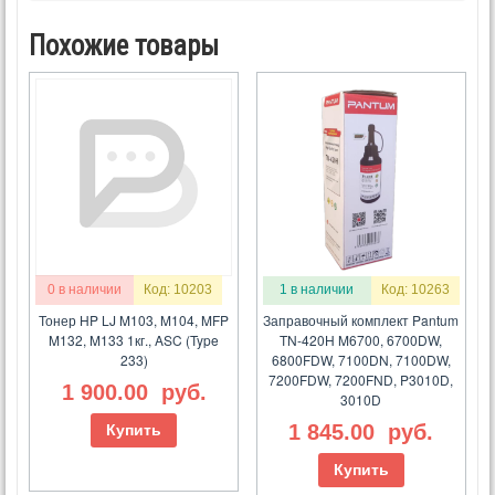
Похожие товары
0 в наличии
Код: 10203
1 в наличии
Код: 10263
Тонер HP LJ M103, M104, MFP
Заправочный комплект Pantum
M132, M133 1кг., ASC (Type
TN-420H M6700, 6700DW,
233)
6800FDW, 7100DN, 7100DW,
7200FDW, 7200FND, P3010D,
1 900.00
руб.
3010D
1 845.00
руб.
Купить
Купить