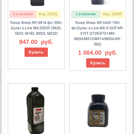
0 в наличии
Код: 10191
1 в наличии
Код: 10395
Тонер Sharp AR-5618 фл. 500г.
Тонер Sharp AR-5420 740г.
Булат s-Line MX-235GT (5620,
фл.Булат s-Line MX-312GT/AR-
5623, M182, M202, M232)
310T (5726/5731/MX-
M264/M310/M314/M354/AR-
947.00
руб.
562)
1 004.00
руб.
Купить
Купить