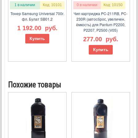
1 в наличии
Код: 10101
0 в наличии
Код: 10150
Тонер Samsung Universal 700г.
Чип картриджа PC-211RB, PC-
фл. Булат SB01.2
230R (автосброс, увеличен.
ёмкость) для Pantum P2200,
1 192.00
руб.
P2207, P2500 (V05)
277.00
руб.
Купить
Купить
Похожие товары