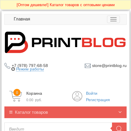
[Оптом дешевле!]
Каталог товаров с оптовыми ценами
Главная
Toggle
navigatio
+7 (978) 797-68-58
store@printblog.ru
Режим работы
0
Корзина
Войти
Регистрация
0.00
руб.
Каталог товаров