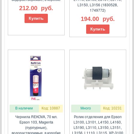
L3150, L3156 (1830528,
212.00
руб.
1749772)
194.00
руб.
Купить
Купить
В наличии
Код: 10887
Много
Код: 10231
Чернила REKOVA, 70 мл.
Ролик отделения для Epson
Epson 103, Magenta
L3100, L3101, L4150, L4160,
(пурпурные),
L5190, L3110, L3150, L3151,
водорастворимые, в коробке
L3156, L1110, L3115, XP-3100