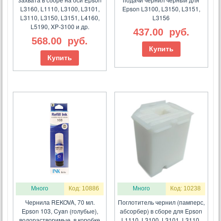
L3160, L1110, L3100, L3101,
Epson L3100, L3150, L3151,
L3110, L3150, L3151, L4160,
L3156
L5190, XP-3100 и др.
437.00
руб.
568.00
руб.
Купить
Купить
Много
Код: 10886
Много
Код: 10238
Чернила REKOVA, 70 мл.
Поглотитель чернил (памперс,
Epson 103, Cyan (голубые),
абсорбер) в сборе для Epson
водорастворимые, в коробке
L1110, L3100, L3101, L3110,