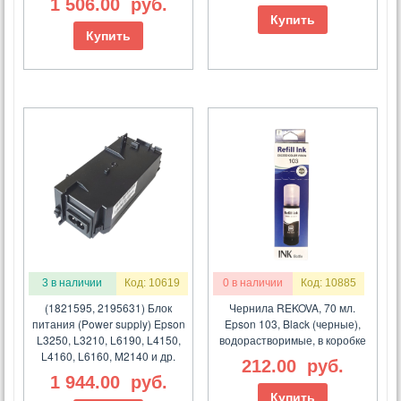
1 506.00
руб.
Купить
Купить
3 в наличии
Код: 10619
0 в наличии
Код: 10885
(1821595, 2195631) Блок
Чернила REKOVA, 70 мл.
питания (Power supply) Epson
Epson 103, Black (черные),
L3250, L3210, L6190, L4150,
водорастворимые, в коробке
L4160, L6160, M2140 и др.
212.00
руб.
1 944.00
руб.
Купить