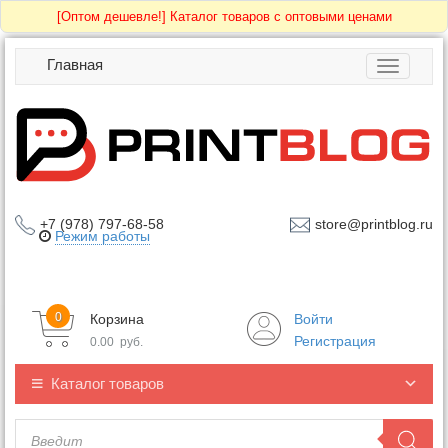
[Оптом дешевле!]
Каталог товаров с оптовыми ценами
Главная
Toggle
navigatio
+7 (978) 797-68-58
store@printblog.ru
Режим работы
0
Корзина
Войти
Регистрация
0.00
руб.
Каталог товаров