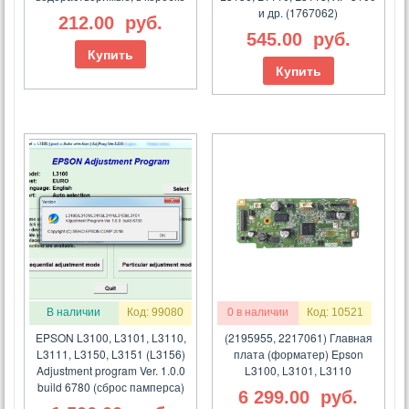
и др. (1767062)
212.00
руб.
545.00
руб.
Купить
Купить
В наличии
Код: 99080
0 в наличии
Код: 10521
EPSON L3100, L3101, L3110,
(2195955, 2217061) Главная
L3111, L3150, L3151 (L3156)
плата (форматер) Epson
Adjustment program Ver. 1.0.0
L3100, L3101, L3110
build 6780 (сброс памперса)
6 299.00
руб.