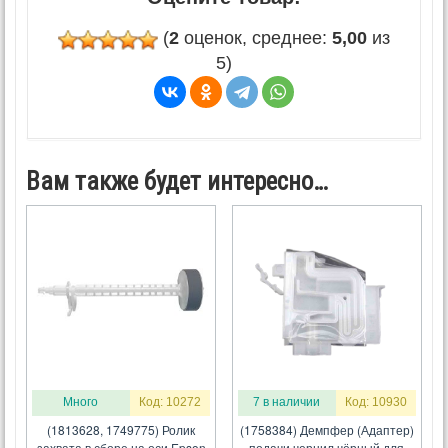
(
2
оценок, среднее:
5,00
из
5)
Вам также будет интересно…
Много
Код: 10272
7 в наличии
Код: 10930
(1813628, 1749775) Ролик
(1758384) Демпфер (Адаптер)
захвата в сборе на оси Epson
подачи чернил чёрный для