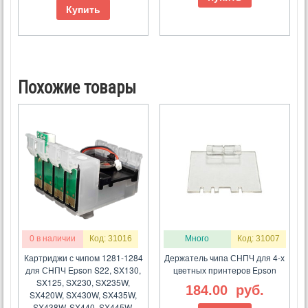
Купить
Похожие товары
0 в наличии
Код: 31016
Много
Код: 31007
Картриджи с чипом 1281-1284
Держатель чипа СНПЧ для 4-х
для СНПЧ Epson S22, SX130,
цветных принтеров Epson
SX125, SX230, SX235W,
184.00
руб.
SX420W, SX430W, SX435W,
SX438W, SX440, SX445W,