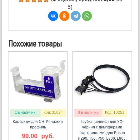
5)
Похожие товары
1 в наличии
Код: 31034
0 в наличии
Код: 10251
Картридж для СНПЧ низкий
Трубка (шлейф) для УФ-
профиль
чернил с демпферами
(картриджами) для Epson
99.00
руб.
R290, T50, P50, L800, L805,