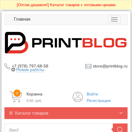
[Оптом дешевле!]
Каталог товаров с оптовыми ценами
Главная
Toggle
navigatio
+7 (978) 797-68-58
store@printblog.ru
Режим работы
0
Корзина
Войти
Регистрация
0.00
руб.
Каталог товаров