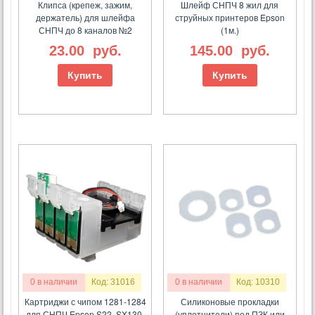
Клипса (крепеж, зажим,
Шлейф СНПЧ 8 жил для
держатель) для шлейфа
струйных принтеров Epson
СНПЧ до 8 каналов №2
(1м.)
23.00
руб.
145.00
руб.
Купить
Купить
0 в наличии
Код: 31016
0 в наличии
Код: 10310
Картриджи с чипом 1281-1284
Силиконовые прокладки
для СНПЧ Epson S22, SX130,
(уплотнители) под ПЗК или