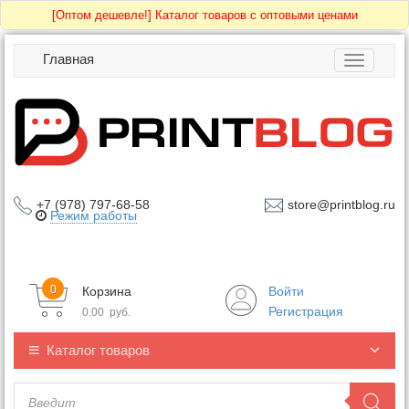
[Оптом дешевле!]
Каталог товаров с оптовыми ценами
Главная
Toggle
navigatio
+7 (978) 797-68-58
store@printblog.ru
Режим работы
0
Корзина
Войти
Регистрация
0.00
руб.
Каталог товаров