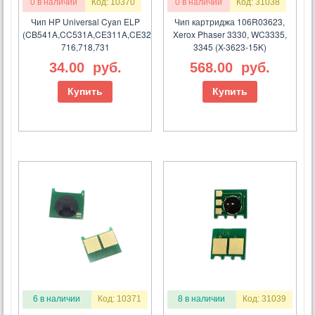
0 в наличии
Код: 10370
0 в наличии
Код: 31038
Чип HP Universal Cyan ELP
Чип картриджа 106R03623,
(CB541A,CC531A,CE311A,CE321A,CE411A,CF211A,CF351A,CF381A,Ca
Xerox Phaser 3330, WC3335,
716,718,731
3345 (X-3623-15K)
34.00
руб.
568.00
руб.
Купить
Купить
6 в наличии
Код: 10371
8 в наличии
Код: 31039