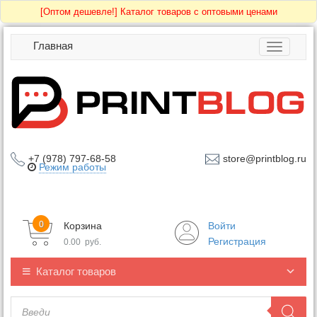
[Оптом дешевле!]
Каталог товаров с оптовыми ценами
Главная
Toggle
navigatio
+7 (978) 797-68-58
store@printblog.ru
Режим работы
0
Корзина
Войти
Регистрация
0.00
руб.
Каталог товаров