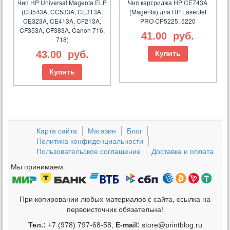
Чип HP Universal Magenta ELP
Чип картриджа HP CE743A
(CB543A, CC533A, CE313A,
(Magenta) для HP LaserJet
CE323A, CE413A, CF213A,
PRO CP5225, 5220
CF353A, CF383A, Canon 716,
41.00
руб.
718)
43.00
руб.
Купить
Купить
Карта сайта
Магазин
Блог
Политика конфиденциальности
Пользовательское соглашение
Доставка и оплата
Мы принимаем:
При копировании любых материалов с сайта, ссылка на
первоисточник обязательна!
Тел.:
+7 (978) 797-68-58,
E-mail:
store@printblog.ru