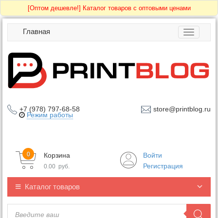
[Оптом дешевле!]
Каталог товаров с оптовыми ценами
Главная
Toggle
navigatio
+7 (978) 797-68-58
store@printblog.ru
Режим работы
0
Корзина
Войти
Регистрация
0.00
руб.
Каталог товаров