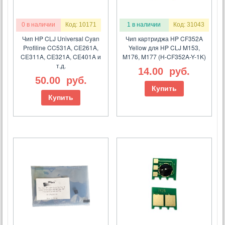
0 в наличии
Код: 10171
1 в наличии
Код: 31043
Чип HP CLJ Universal Cyan
Чип картриджа HP CF352A
Profiline CC531A, CE261A,
Yellow для HP CLJ M153,
CE311A, CE321A, CE401A и
M176, M177 (H-CF352A-Y-1K)
т.д.
14.00
руб.
50.00
руб.
Купить
Купить