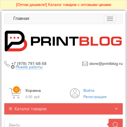
[Оптом дешевле!]
Каталог товаров с оптовыми ценами
Главная
Toggle
navigatio
+7 (978) 797-68-58
store@printblog.ru
Режим работы
0
Корзина
Войти
Регистрация
0.00
руб.
Каталог товаров