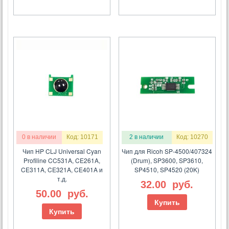
0 в наличии
Код: 10171
2 в наличии
Код: 10270
Чип HP CLJ Universal Cyan
Чип для Ricoh SP-4500/407324
Profiline CC531A, CE261A,
(Drum), SP3600, SP3610,
CE311A, CE321A, CE401A и
SP4510, SP4520 (20K)
т.д.
32.00
руб.
50.00
руб.
Купить
Купить