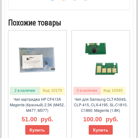
Похожие товары
2 в наличии
Код: 10170
0 в наличии
Код: 10345
Чип картриджа HP CF413A
Чип для Samsung CLT-K504S,
Magenta (Красный) 2.3K (M452,
CLP-415, CLX-4195, SL-C1810,
M477, M377)
C1860, Magenta (1.8K)
51.00
руб.
100.00
руб.
Купить
Купить