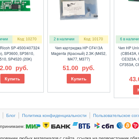
личии
Код: 10270
2 в наличии
Код: 10170
6 в наличи
 Ricoh SP-4500/407324
Чип картриджа HP CF413A
Чип HP Uni
), SP3600, SP3610,
Magenta (Красный) 2.3K (M452,
(CB543A, 
510, SP4520 (20K)
M477, M377)
CE323A, 
CF353A, C
2.00
руб.
51.00
руб.
43
Купить
Купить
Блог
Политика конфиденциальности
Пользовательское со
принимаем:
ровании любых материалов с сайта, ссылка на первоисточник обя