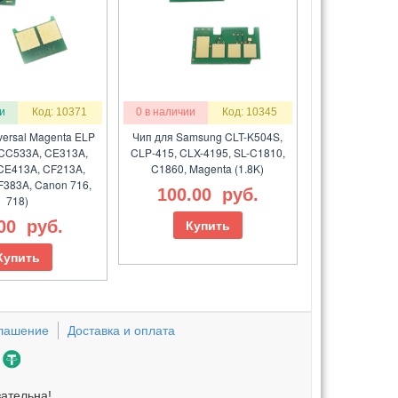
и
Код: 10371
0 в наличии
Код: 10345
versal Magenta ELP
Чип для Samsung CLT-K504S,
CC533A, CE313A,
CLP-415, CLX-4195, SL-C1810,
CE413A, CF213A,
C1860, Magenta (1.8K)
F383A, Canon 716,
100.00
руб.
718)
.00
руб.
Купить
Купить
глашение
Доставка и оплата
зательна!