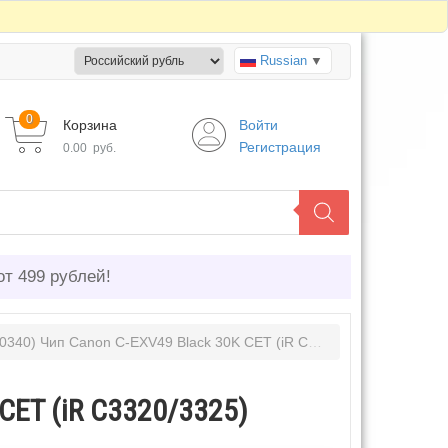
Russian
▼
0
Корзина
Войти
Регистрация
0.00
руб.
от 499 рублей!
40) Чип Canon C-EXV49 Black 30K CET (iR C3320/3325)
CET (iR C3320/3325)