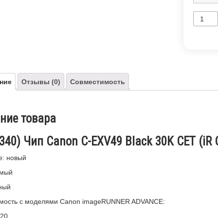
ние
Отзывы (0)
Совместимость
ние товара
340) Чип Canon C-EXV49 Black 30K CET (iR 
е: новый
имый
ный
мость с моделями Canon imageRUNNER ADVANCE:
20