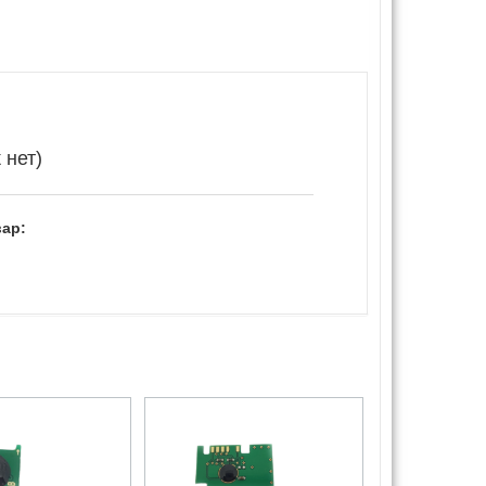
 нет)
ар: