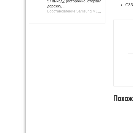
57 выходу, (осторожно, оторвал
C33
дорожку, ...
Восстановление Samsung ML-1661, ML-1666 после не удачной прошивки.
Похож