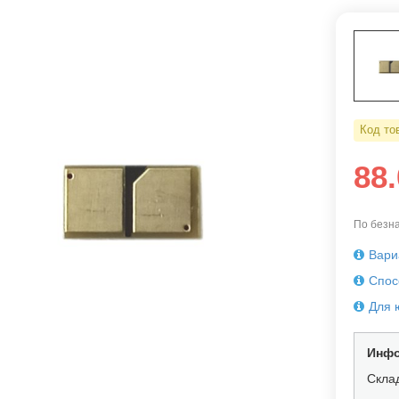
Код то
88
По безна
Вари
Спос
Для 
Инфо
Скла