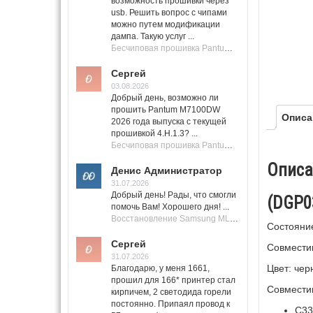
возможность прошивки через
usb. Решить вопрос с чипами
можно путем модификации
дампа. Такую услуг ...
Бесчиповая прошивка Pantum M7100 Series (M7100, M7108, M7102, M7103, M7105)
Сергей
03.08.2026
Добрый день, возможно ли
прошить Pantum M7100DW
Описа
2026 года выпуска с текущей
прошивкой 4.H.1.3? ...
Бесчиповая прошивка Pantum M7100 Series (M7100, M7108, M7102, M7103, M7105)
Описа
Денис Администратор
31.07.2026
Добрый день! Рады, что смогли
(DGP0
помочь Вам! Хорошего дня! ...
Восстановление Samsung ML-1661, ML-1666 после не удачной прошивки.
Состояни
Сергей
Совмест
31.07.2026
Цвет: чер
Благодарю, у меня 1661,
прошил для 166* принтер стал
Совмести
кирпичем, 2 светодида горели
постоянно. Припаял провод к
C33