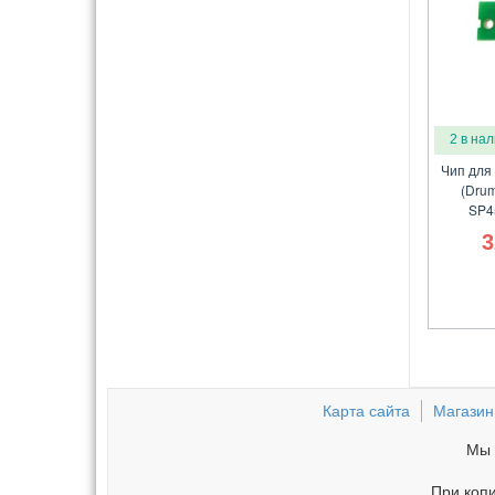
2 в на
Чип для
(Drum
SP4
3
Карта сайта
Магазин
Мы 
При копи