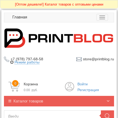
[Оптом дешевле!]
Каталог товаров с оптовыми ценами
Главная
Toggle
navigatio
+7 (978) 797-68-58
store@printblog.ru
Режим работы
0
Корзина
Войти
Регистрация
0.00
руб.
Каталог товаров