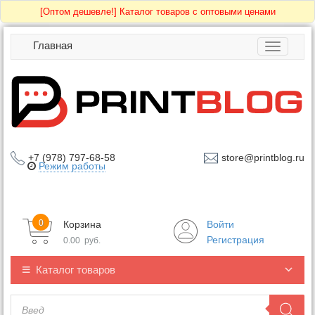
[Оптом дешевле!]
Каталог товаров с оптовыми ценами
Главная
Toggle
navigatio
+7 (978) 797-68-58
store@printblog.ru
Режим работы
0
Корзина
Войти
Регистрация
0.00
руб.
Каталог товаров