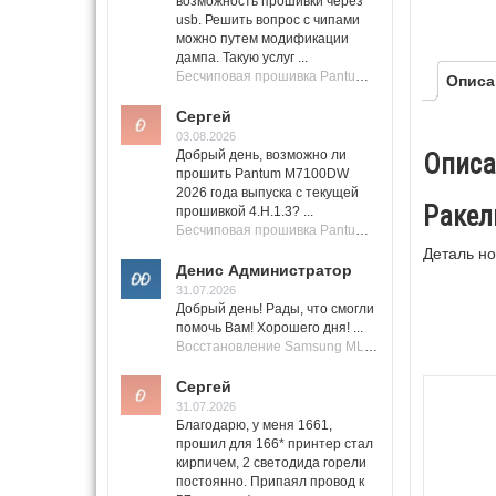
возможность прошивки через
usb. Решить вопрос с чипами
можно путем модификации
дампа. Такую услуг ...
Бесчиповая прошивка Pantum M7100 Series (M7100, M7108, M7102, M7103, M7105)
Описа
Сергей
03.08.2026
Добрый день, возможно ли
Описа
прошить Pantum M7100DW
2026 года выпуска с текущей
Ракел
прошивкой 4.H.1.3? ...
Бесчиповая прошивка Pantum M7100 Series (M7100, M7108, M7102, M7103, M7105)
Деталь но
Денис Администратор
31.07.2026
Добрый день! Рады, что смогли
помочь Вам! Хорошего дня! ...
Восстановление Samsung ML-1661, ML-1666 после не удачной прошивки.
Сергей
31.07.2026
Благодарю, у меня 1661,
прошил для 166* принтер стал
кирпичем, 2 светодида горели
постоянно. Припаял провод к