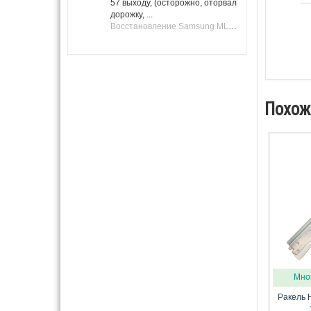
57 выходу, (осторожно, оторвал
дорожку, ...
Восстановление Samsung ML-1661, ML-1666 после не удачной прошивки.
Похож
Мно
Ракель 