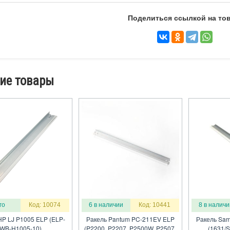
Поделиться ссылкой на тов
ие товары
го
Код: 10074
6 в наличии
Код: 10441
8 в наличи
HP LJ P1005 ELP (ELP-
Ракель Pantum PC-211EV ELP
Ракель Sam
WB-H1005-10)
(P2200, P2207, P2500W, P2507,
(1631/