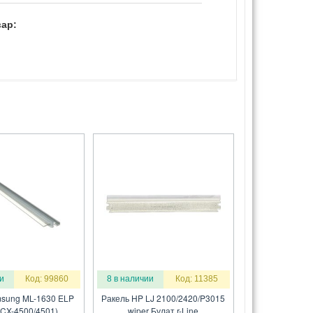
ар:
и
Код: 99860
8 в наличии
Код: 11385
sung ML-1630 ELP
Ракель HP LJ 2100/2420/P3015
SCX-4500/4501)
wiper Булат r-Line