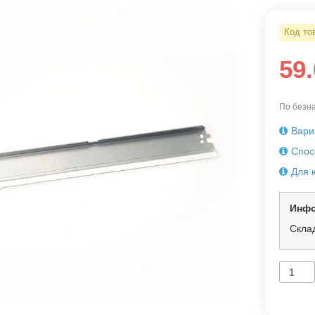
Код то
59
По безна
Вари
Спос
Для 
Инфо
Скла