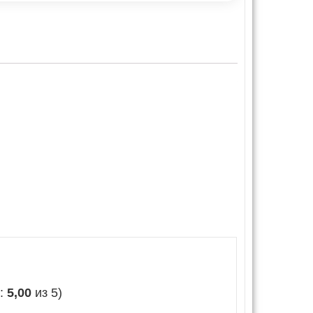
е:
5,00
из 5)