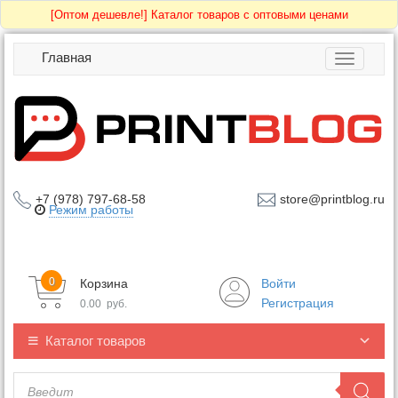
[Оптом дешевле!]
Каталог товаров с оптовыми ценами
Главная
Toggle
navigatio
+7 (978) 797-68-58
store@printblog.ru
Режим работы
0
Корзина
Войти
Регистрация
0.00
руб.
Каталог товаров