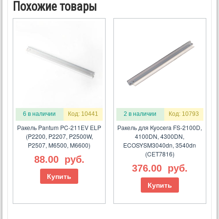
Похожие товары
6 в наличии
Код: 10441
2 в наличии
Код: 10793
Ракель Pantum PC-211EV ELP
Ракель для Kyocera FS-2100D,
(P2200, P2207, P2500W,
4100DN, 4300DN,
P2507, M6500, M6600)
ECOSYSM3040dn, 3540dn
(CET7816)
88.00
руб.
376.00
руб.
Купить
Купить