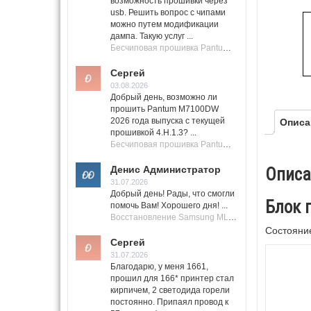
возможность прошивки через
usb. Решить вопрос с чипами
можно путем модификации
дампа. Такую услуг ...
Бесчиповая прошивка Pantum M7100 Series (M7100, M7108, M7102, M7103, M7105)
Сергей
03.08.2026
Добрый день, возможно ли
прошить Pantum M7100DW
2026 года выпуска с текущей
Описа
прошивкой 4.H.1.3? ...
Бесчиповая прошивка Pantum M7100 Series (M7100, M7108, M7102, M7103, M7105)
Денис Администратор
Описа
31.07.2026
Добрый день! Рады, что смогли
Блок 
помочь Вам! Хорошего дня! ...
Восстановление Samsung ML-1661, ML-1666 после не удачной прошивки.
Состояние
Сергей
31.07.2026
Благодарю, у меня 1661,
прошил для 166* принтер стал
кирпичем, 2 светодида горели
постоянно. Припаял провод к