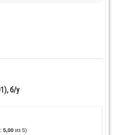
), б/у
е:
5,00
из 5)