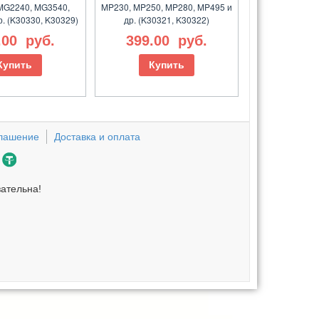
MG2240, MG3540,
MP230, MP250, MP280, MP495 и
. (K30330, K30329)
др. (K30321, K30322)
.00
руб.
399.00
руб.
Купить
Купить
глашение
Доставка и оплата
зательна!