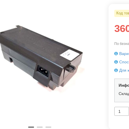
Код то
36
По безна
Вари
Спос
Для 
Инфо
Скла