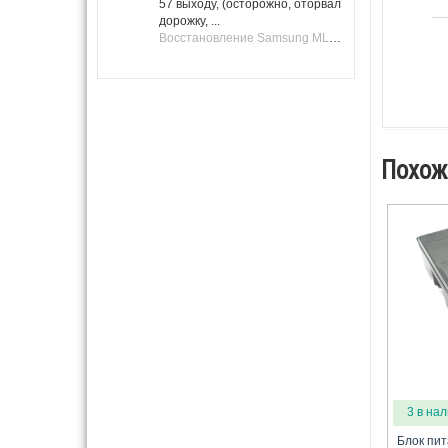
57 выходу, (осторожно, оторвал
дорожку, ...
Восстановление Samsung ML-1661, ML-1666 после не удачной прошивки.
Похож
3 в на
Блок пи