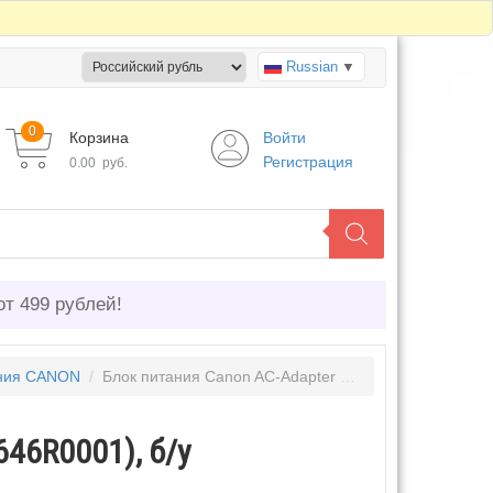
Russian
▼
0
Корзина
Войти
Регистрация
0.00
руб.
от 499 рублей!
ания CANON
/
Блок питания Canon AC-Adapter MP110, (646R0001), б/у
646R0001), б/у