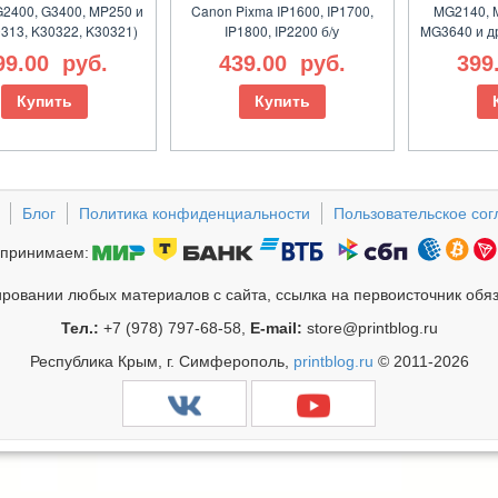
G2400, G3400, MP250 и
Canon Pixma IP1600, IP1700,
MG2140, 
0313, K30322, K30321)
IP1800, IP2200 б/у
MG3640 и др
99.00
руб.
439.00
руб.
399
Купить
Купить
Блог
Политика конфиденциальности
Пользовательское со
принимаем:
ровании любых материалов с сайта, ссылка на первоисточник обя
Тел.:
+7 (978) 797-68-58,
E-mail:
store@printblog.ru
Республика Крым, г. Симферополь,
printblog.ru
© 2011-2026