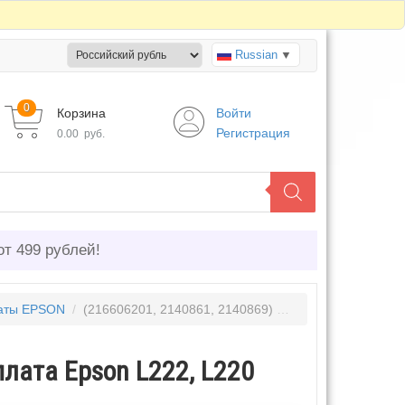
Russian
▼
0
Корзина
Войти
Регистрация
0.00
руб.
от 499 рублей!
аты EPSON
/
(216606201, 2140861, 2140869) Главная плата Epson L222, L220
плата Epson L222, L220