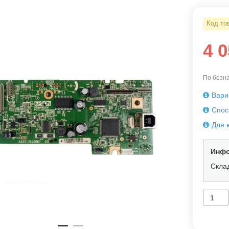
Код то
4 
По безна
Вари
Спос
Для 
Инфо
Скла