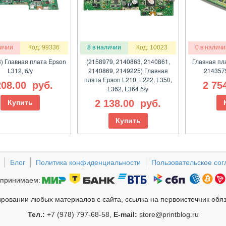
личии
Код: 99336
8 в наличии
Код: 10023
0 в наличи
) Главная плата Epson
(2158979, 2140863, 2140861,
Главная пл
L312, б/у
2140869, 2149225) Главная
2143579
плата Epson L210, L222, L350,
208.00
руб.
2 75
L362, L364 б/у
2 138.00
руб.
Купить
Купить
Блог
Политика конфиденциальности
Пользовательское со
принимаем:
ровании любых материалов с сайта, ссылка на первоисточник обя
Тел.:
+7 (978) 797-68-58,
E-mail:
store@printblog.ru