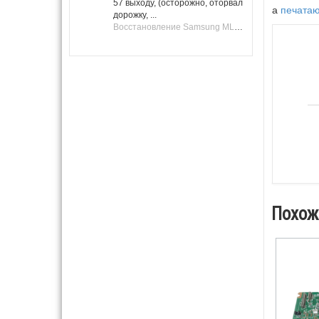
57 выходу, (осторожно, оторвал
а
печатаю
дорожку, ...
Восстановление Samsung ML-1661, ML-1666 после не удачной прошивки.
Похож