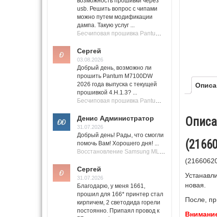
возможность прошивки через
usb. Решить вопрос с чипами
можно путем модификации
дампа. Такую услуг ...
Бесчиповая прошивка Pantum M7100 Series (M7100, M7108, M7102, M7103, M7105)
Сергей
03.08.2026
Добрый день, возможно ли
прошить Pantum M7100DW
2026 года выпуска с текущей
Описа
прошивкой 4.H.1.3? ...
Бесчиповая прошивка Pantum M7100 Series (M7100, M7108, M7102, M7103, M7105)
Денис Администратор
Описа
31.07.2026
Добрый день! Рады, что смогли
(21660
помочь Вам! Хорошего дня! ...
Восстановление Samsung ML-1661, ML-1666 после не удачной прошивки.
(21660620
Сергей
Устанавли
31.07.2026
новая.
Благодарю, у меня 1661,
прошил для 166* принтер стал
После, пр
кирпичем, 2 светодида горели
постоянно. Припаял провод к
Внимани