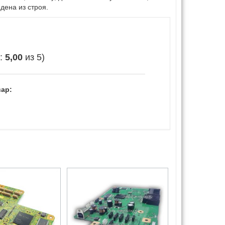
дена из строя.
е:
5,00
из 5)
ар: