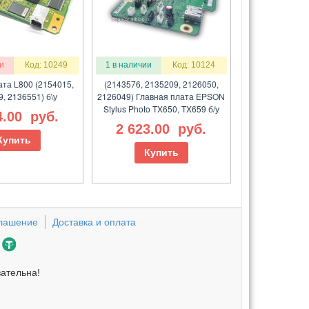
и
Код: 10249
1 в наличии
Код: 10124
ата L800 (2154015,
(2143576, 2135209, 2126050,
, 2136551) б\у
2126049) Главная плата EPSON
Stylus Photo TX650, TX659 б/у
4.00
руб.
2 623.00
руб.
Купить
Купить
глашение
Доставка и оплата
зательна!