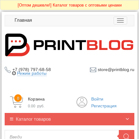
[Оптом дешевле!]
Каталог товаров с оптовыми ценами
Главная
Toggle
navigatio
+7 (978) 797-68-58
store@printblog.ru
Режим работы
0
Корзина
Войти
Регистрация
0.00
руб.
Каталог товаров