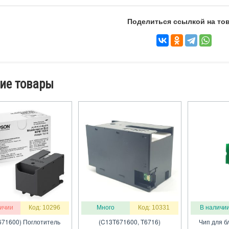
Поделиться ссылкой на тов
ие товары
личии
Код: 10296
Много
Код: 10331
В наличи
671600) Поглотитель
(C13T671600, T6716)
Чип для б