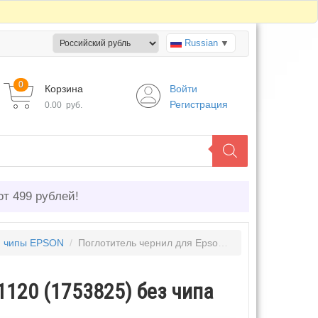
Russian
▼
0
Корзина
Войти
Регистрация
0.00
руб.
от 499 рублей!
и чипы EPSON
/
Поглотитель чернил для Epson M1100, M1120 (1753825) без чипа
1120 (1753825) без чипа