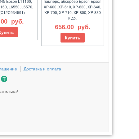
345 Epson L11160,
памперс, абсорбер Epson Epson
160, L6550, L6570,
XP-600, XP-610, XP-630, XP-640,
(C12C934591)
XP-700, XP-710, XP-800, XP-830
и др.
.00
руб.
656.00
руб.
Купить
Купить
глашение
Доставка и оплата
зательна!