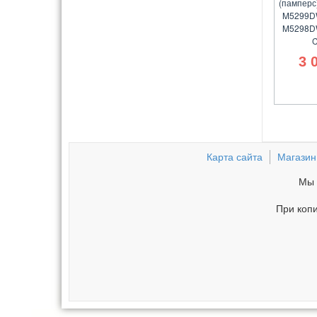
(памперс
M5299D
M5298D
C
3 
Карта сайта
Магазин
Мы 
При копи