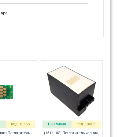
ар:
и
Код: 10565
В наличии
Код: 10005
лока Поглотитель
(1611102) Поглотитель чернил,