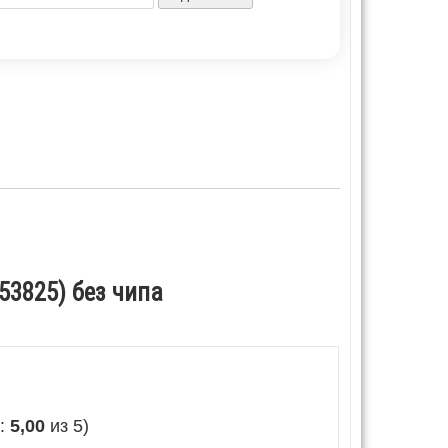
53825) без чипа
е:
5,00
из 5)