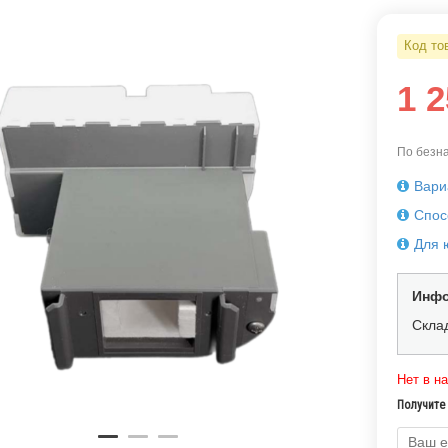
Код то
1 
По безна
Вари
Спос
Для 
Инфо
Скла
Нет в н
Получите 