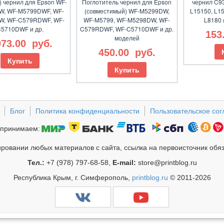
) чернил для Epson WF-
Поглотитель чернил для Epson
чернил C9
W, WF-M5799DWF, WF-
(совместимый) WF-M5299DW,
L15150, L15
W, WF-C579RDWF, WF-
WF-M5799, WF-M5298DW, WF-
L8180 
5710DWF и др.
C579RDWF, WF-C5710DWF и др.
153
моделей
073.00
руб.
450.00
руб.
Купить
Купить
Блог
Политика конфиденциальности
Пользовательское со
принимаем:
ровании любых материалов с сайта, ссылка на первоисточник обя
Тел.:
+7 (978) 797-68-58,
E-mail:
store@printblog.ru
Республика Крым, г. Симферополь,
printblog.ru
© 2011-2026