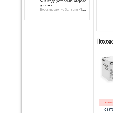
57 выходу, (осторожно, оторвал
дорожку, ...
Восстановление Samsung ML-1661, ML-1666 после не удачной прошивки.
Похож
0 в на
(C13T