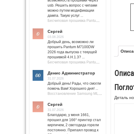
возможность прошивки через
usb. Решить вопрос с чипами
можно путем модификации
дампа. Такую услуг ...
Бесчиповая прошивка Pantum M7100 Series (M7100, M7108, M7102, M7103, M7105)
Сергей
03.08.2026
Добрый день, возможно ли
прошить Pantum M7100DW
Описа
2026 года выпуска с текущей
прошивкой 4.H.1.3? ...
Бесчиповая прошивка Pantum M7100 Series (M7100, M7108, M7102, M7103, M7105)
Описа
Денис Администратор
31.07.2026
Добрый день! Рады, что смогли
Погло
помочь Вам! Хорошего дня! ...
Восстановление Samsung ML-1661, ML-1666 после не удачной прошивки.
Деталь но
Сергей
31.07.2026
Благодарю, у меня 1661,
прошил для 166* принтер стал
кирпичем, 2 светодида горели
постоянно. Припаял провод к