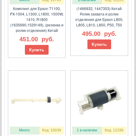
Много
Код: 10783
В наличии
Код: 12226
Комплект для Epson T1100,
(1466932, 1447353) Китай
PX-1004, L1300, L1800, 1500W,
Ролик захвата и ролик
1410, R1800
отделения для Epson L800,
(1635690,1529149), (резинка и
L805, L810, L850, P50, T50
ролик отделения) Китай
495.00
руб.
451.00
руб.
Купить
Купить
Много
Код: 10039
1 в наличии
Код: 12296