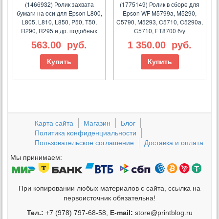
(1466932) Ролик захвата
(1775149) Ролик в сборе для
бумаги на оси для Epson L800,
Epson WF M5799a, M5290,
L805, L810, L850, P50, T50,
C5790, M5293, C5710, C5290a,
R290, R295 и др. подобных
C5710, ET8700 б/у
563.00
руб.
1 350.00
руб.
Купить
Купить
Карта сайта
Магазин
Блог
Политика конфиденциальности
Пользовательское соглашение
Доставка и оплата
Мы принимаем:
При копировании любых материалов с сайта, ссылка на
первоисточник обязательна!
Тел.:
+7 (978) 797-68-58,
E-mail:
store@printblog.ru