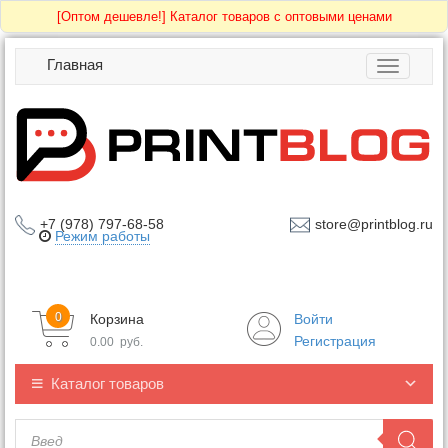
[Оптом дешевле!]
Каталог товаров с оптовыми ценами
Главная
Toggle
navigatio
+7 (978) 797-68-58
store@printblog.ru
Режим работы
0
Корзина
Войти
Регистрация
0.00
руб.
Каталог товаров