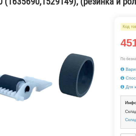
 (1635690,1529149), (резинка и ро
Код то
45
По безна
Вари
Спос
Для 
Инфо
Скла
Склад