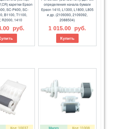
CR) каретки Epson
определения начала бумаги
800, SC-P400, SC-
Epson 1410, L1300, L1800, L805
0, B1100, T1100,
и др. (2109393, 2109392,
, R2000, 1410
2088504)
4.00
руб.
1 015.00
руб.
Купить
Купить
Код: 10037
Много
Код: 11008