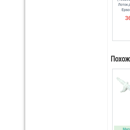
Лоток 
Epso
3
Похож
Мно