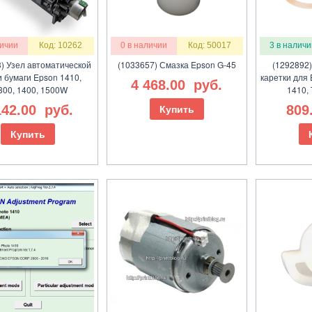
личии
Код: 10262
0 в наличии
Код: 50017
3 в наличи
) Узел автоматической
(1033657) Смазка Epson G-45
(1292892
 бумаги Epson 1410,
каретки для 
4 468.00
руб.
800, 1400, 1500W
1410,
142.00
руб.
809
Купить
Купить