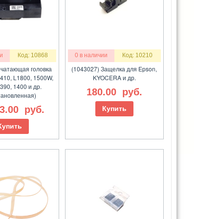
и
Код: 10868
0 в наличии
Код: 10210
чатающая головка
(1043027) Защелка для Epson,
410, L1800, 1500W,
KYOCERA и др.
390, 1400 и др.
180.00
руб.
тановленная)
83.00
руб.
Купить
Купить