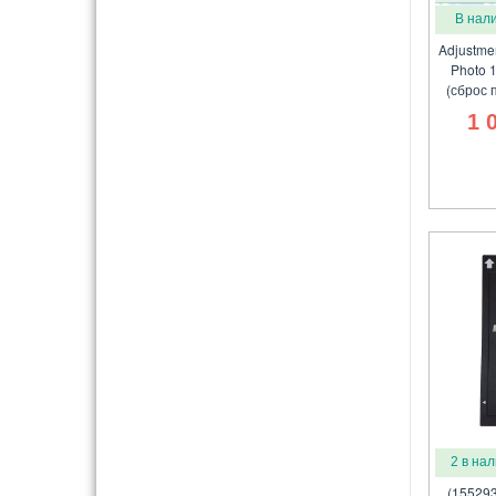
В нал
Adjustme
Photo 
(сброс 
1 
2 в на
(155293