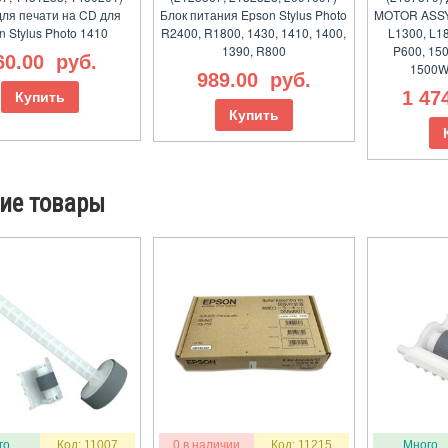
для печати на CD для
Блок питания Epson Stylus Photo
MOTOR ASSY,
n Stylus Photo 1410
R2400, R1800, 1430, 1410, 1400,
L1300, L1
1390, R800
P600, 150
60.00
руб.
1500W
989.00
руб.
1 47
Купить
Купить
ие товары
го
Код: 11007
0 в наличии
Код: 11215
Много