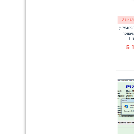
0 в на
(1754093
подачи
L1
5 