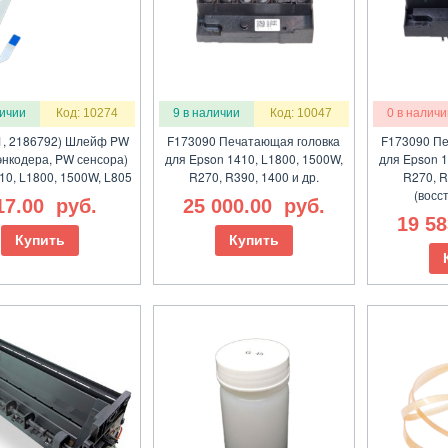
личии
Код: 10274
9 в наличии
Код: 10047
0 в наличи
1, 2186792) Шлейф PW
F173090 Печатающая головка
F173090 Пе
(энкодера, PW сенсора)
для Epson 1410, L1800, 1500W,
для Epson 1
10, L1800, 1500W, L805
R270, R390, 1400 и др.
R270, R
(восс
17.00
руб.
25 000.00
руб.
19 5
Купить
Купить