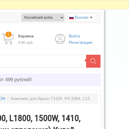
Russian
▼
0
Корзина
Войти
Регистрация
0.00
руб.
от 499 рублей!
SON
/
Комплект для Epson T1100, PX-1004, L1300, L1800, 1500W, 1410, R1800 (1635690,1529149), (резинка и ролик отделения) Китай
0, L1800, 1500W, 1410,