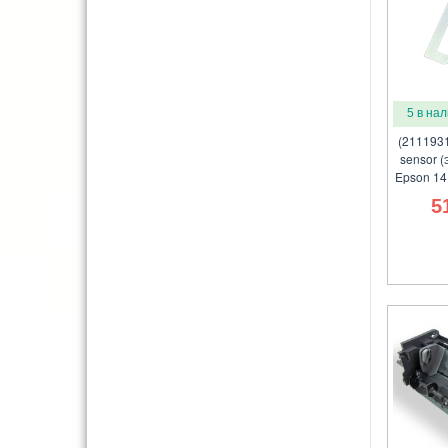
5 в на
(211193
sensor 
Epson 14
5