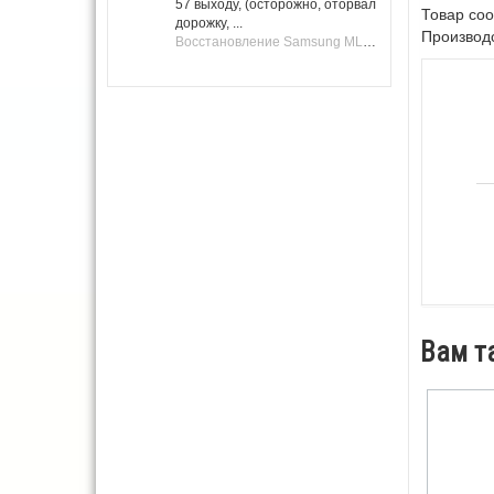
57 выходу, (осторожно, оторвал
Товар соо
дорожку, ...
Производс
Восстановление Samsung ML-1661, ML-1666 после не удачной прошивки.
Вам т