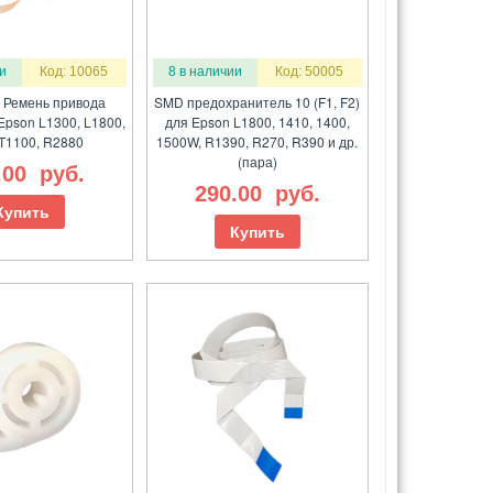
и
Код: 10065
8 в наличии
Код: 50005
) Ремень привода
SMD предохранитель 10 (F1, F2)
Epson L1300, L1800,
для Epson L1800, 1410, 1400,
 T1100, R2880
1500W, R1390, R270, R390 и др.
(пара)
.00
руб.
290.00
руб.
Купить
Купить