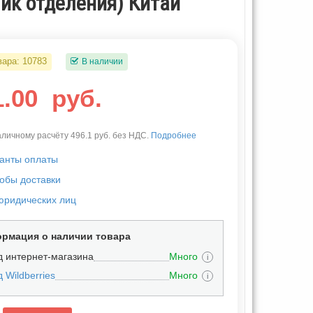
лик отделения) Китай
вара:
10783
В наличии
1.00
руб.
личному расчёту 496.1 руб. без НДС.
Подробнее
анты оплаты
обы доставки
юридических лиц
рмация о наличии товара
д интернет-магазина
Много
i
 Wildberries
Много
i