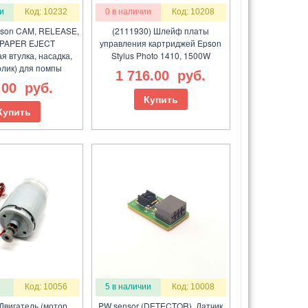
и
Код: 10232
0 в наличии
Код: 10208
pson CAM, RELEASE,
(2111930) Шлейф платы
 PAPER EJECT
управления картриджей Epson
я втулка, насадка,
Stylus Photo 1410, 1500W
олик) для помпы
1 716.00
руб.
.00
руб.
Купить
Купить
Код: 10056
5 в наличии
Код: 10008
Двигатель (мотор,
PW sensor (DETECTOR), Датчик