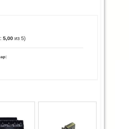
е:
5,00
из 5)
ар: