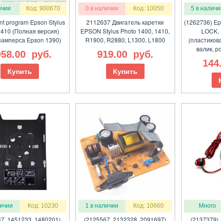
ичии
Код: 900670
0 в наличии
Код: 10050
5 в наличи
nt program Epson Stylus
2112637 Двигатель каретки
(1262736) E
1410 (Полная версия)
EPSON Stylus Photo 1400, 1410,
LOCK,
памперса Epson 1390)
R1900, R2880, L1300, L1800
(пластикова
валик, р
058.00
руб.
919.00
руб.
144
Купить
Купить
личии
Код: 10230
1 в наличии
Код: 10660
Много
7, 1451233, 1480201)
(2125567, 2132328, 2091697)
(2137379) 