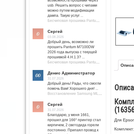
возможность прошивки через
usb. Решить вопрос с чипами
можно путем модификации
дампа. Такую услуг ...
Бесчиповая прошивка Pantum M7100 Series (M7100, M7108, M7102, M7103, M7105)
Сергей
03.08.2026
Добрый день, возможно ли
прошить Pantum M7100DW
2026 года выпуска с текущей
прошивкой 4.H.1.3? ...
Бесчиповая прошивка Pantum M7100 Series (M7100, M7108, M7102, M7103, M7105)
Описа
Денис Администратор
31.07.2026
Добрый день! Рады, что смогли
Описа
помочь Вам! Хорошего дня! ...
Восстановление Samsung ML-1661, ML-1666 после не удачной прошивки.
Компле
Сергей
(16356
31.07.2026
Благодарю, у меня 1661,
Для Epson
прошил для 166* принтер стал
кирпичем, 2 светодида горели
Комплект:
постоянно. Припаял провод к