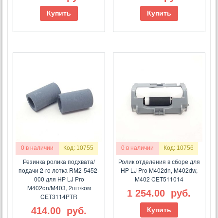
Купить
Купить
0 в наличии
Код: 10755
0 в наличии
Код: 10756
Резинка ролика подхвата/
Ролик отделения в сборе для
подачи 2-го лотка RM2-5452-
HP LJ Pro M402dn, M402dw,
000 для HP LJ Pro
M402 CET511014
M402dn/M403, 2шт/ком
1 254.00
руб.
CET3114PTR
414.00
руб.
Купить