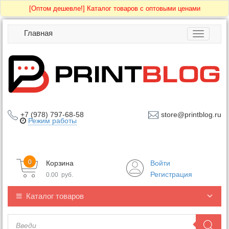
[Оптом дешевле!]
Каталог товаров с оптовыми ценами
Главная
Toggle
navigatio
+7 (978) 797-68-58
store@printblog.ru
Режим работы
0
Корзина
Войти
Регистрация
0.00
руб.
Каталог товаров