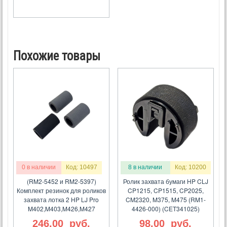
Похожие товары
0 в наличии
Код: 10497
8 в наличии
Код: 10200
(RM2-5452 и RM2-5397)
Ролик захвата бумаги HP CLJ
Комплект резинок для роликов
CP1215, CP1515, CP2025,
захвата лотка 2 HP LJ Pro
CM2320, M375, M475 (RM1-
M402,M403,M426,M427
4426-000) (CET341025)
246.00
руб.
98.00
руб.