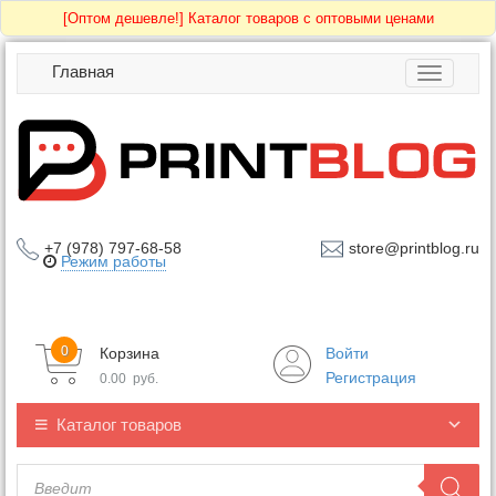
[Оптом дешевле!]
Каталог товаров с оптовыми ценами
Главная
Toggle
navigatio
+7 (978) 797-68-58
store@printblog.ru
Режим работы
0
Корзина
Войти
Регистрация
0.00
руб.
Каталог товаров