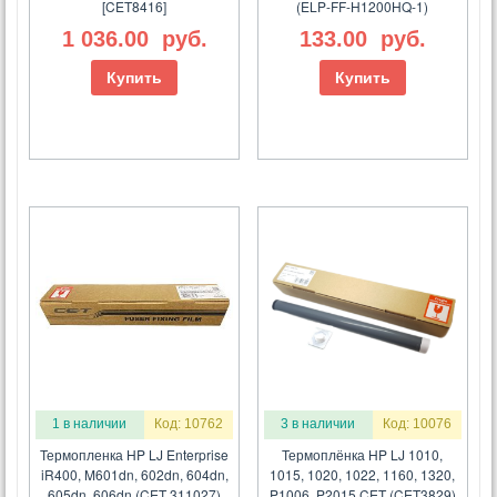
[CET8416]
(ELP-FF-H1200HQ-1)
1 036.00
руб.
133.00
руб.
Купить
Купить
1 в наличии
Код: 10762
3 в наличии
Код: 10076
Термопленка HP LJ Enterprise
Термоплёнка HP LJ 1010,
iR400, M601dn, 602dn, 604dn,
1015, 1020, 1022, 1160, 1320,
605dn, 606dn (CET 311027)
P1006, P2015 CET (CET3829)