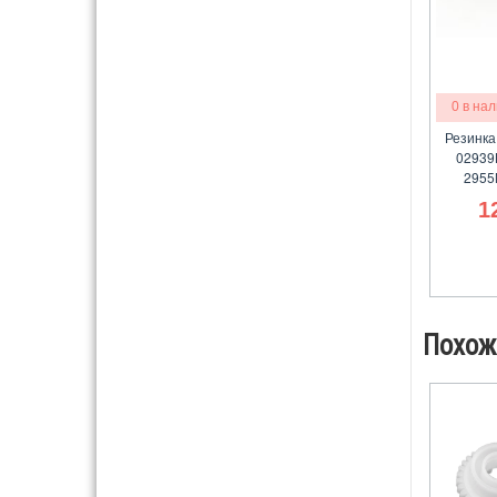
0 в на
Резинка
02939
2955
1
Похож