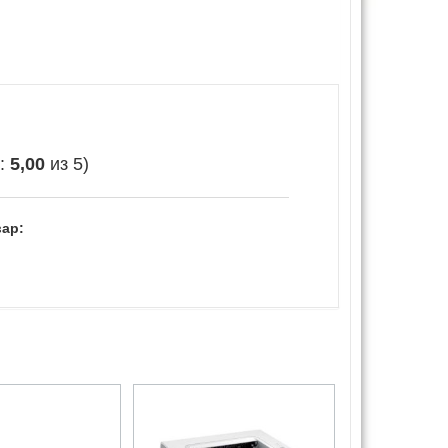
е:
5,00
из 5)
ар: