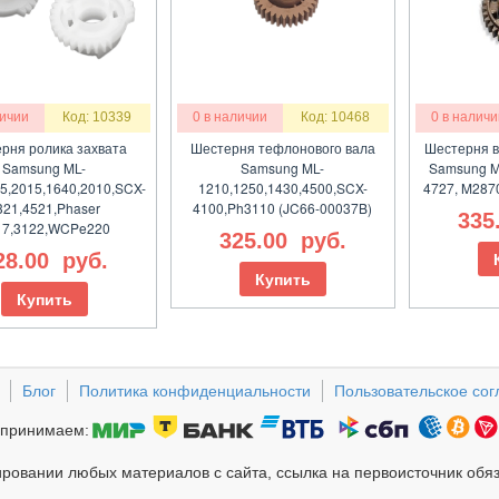
личии
Код: 10339
0 в наличии
Код: 10468
0 в наличи
рня ролика захвата
Шестерня тефлонового вала
Шестерня в
Samsung ML-
Samsung ML-
Samsung M
5,2015,1640,2010,SCX-
1210,1250,1430,4500,SCX-
4727, M287
321,4521,Phaser
4100,Ph3110 (JC66-00037B)
335
17,3122,WCPe220
325.00
руб.
28.00
руб.
Купить
Купить
Блог
Политика конфиденциальности
Пользовательское со
принимаем:
ровании любых материалов с сайта, ссылка на первоисточник обя