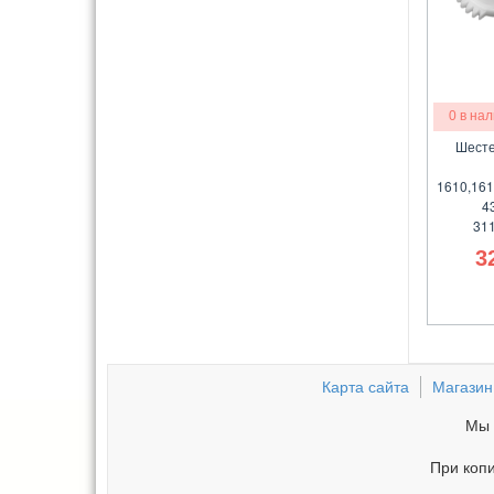
0 в на
Шесте
1610,161
4
31
3
Карта сайта
Магазин
Мы 
При копи