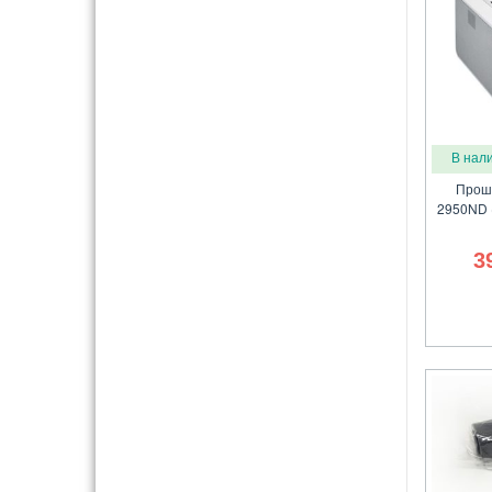
В нал
Прош
2950ND 
3