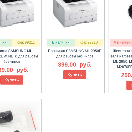
ичии
Код: 99211
В наличии
Код: 99210
0 в наличи
ивка SAMSUNG ML-
Прошивка SAMSUNG ML-2950D
Шестерня 
(DW, NDR) для работы
для работы без чипов
вала нагрев
без чипов
ML-2950, M
399.00
руб.
M2870FD
99.00
руб.
250
Купить
Купить