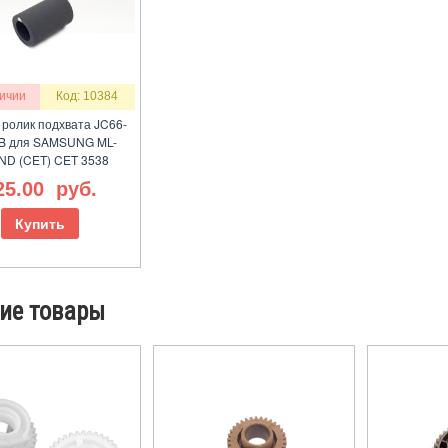
личии
Код: 10384
 ролик подхвата JC66-
B для SAMSUNG ML-
ND (CET) CET 3538
25.00
руб.
Купить
ие товары