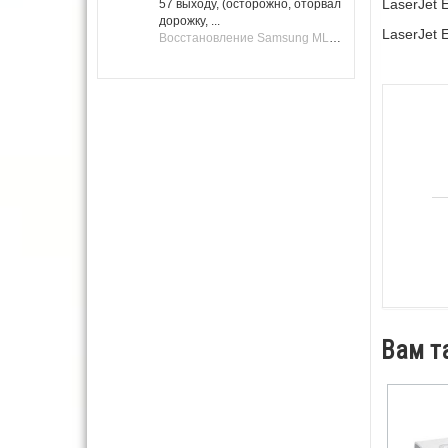
LaserJet 
57 выходу, (осторожно, оторвал
дорожку, ...
LaserJet 
Восстановление Samsung ML-1661, ML-1666 после не удачной прошивки.
Вам т