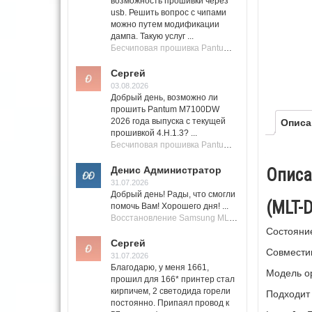
возможность прошивки через
usb. Решить вопрос с чипами
можно путем модификации
дампа. Такую услуг ...
Бесчиповая прошивка Pantum M7100 Series (M7100, M7108, M7102, M7103, M7105)
Сергей
03.08.2026
Добрый день, возможно ли
прошить Pantum M7100DW
2026 года выпуска с текущей
Описа
прошивкой 4.H.1.3? ...
Бесчиповая прошивка Pantum M7100 Series (M7100, M7108, M7102, M7103, M7105)
Денис Администратор
Описа
31.07.2026
Добрый день! Рады, что смогли
(MLT-
помочь Вам! Хорошего дня! ...
Восстановление Samsung ML-1661, ML-1666 после не удачной прошивки.
Состояние
Сергей
Совмест
31.07.2026
Благодарю, у меня 1661,
Модель ор
прошил для 166* принтер стал
кирпичем, 2 светодида горели
Подходит
постоянно. Припаял провод к