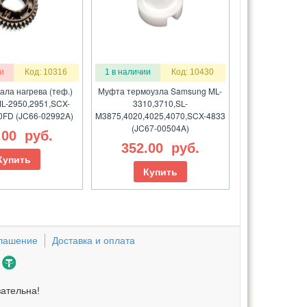
и
Код: 10316
1 в наличии
Код: 10430
ала нагрева (теф.)
Муфта термоузла Samsung ML-
L-2950,2951,SCX-
3310,3710,SL-
0FD (JC66-02992A)
M3875,4020,4025,4070,SCX-4833
(JC67-00504A)
.00
руб.
352.00
руб.
Купить
Купить
глашение
Доставка и оплата
зательна!