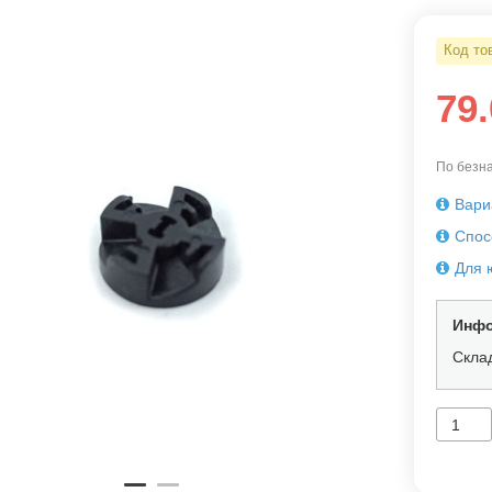
Код то
79
По безна
Вари
Спос
Для 
Инфо
Скла