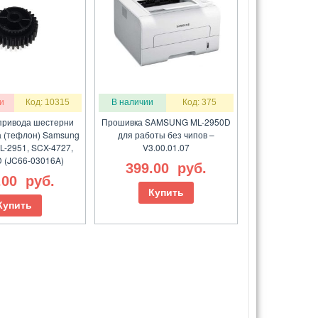
и
Код: 10315
В наличии
Код: 375
привода шестерни
Прошивка SAMSUNG ML-2950D
а (тефлон) Samsung
для работы без чипов –
L-2951, SCX-4727,
V3.00.01.07
 (JC66-03016A)
399.00
руб.
.00
руб.
Купить
Купить