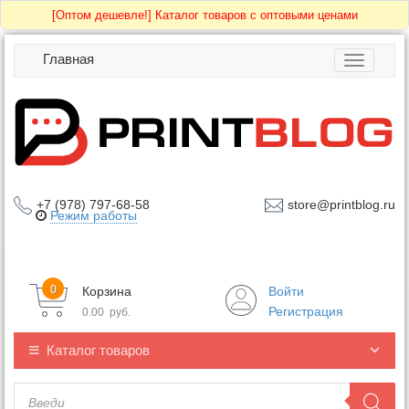
[Оптом дешевле!]
Каталог товаров с оптовыми ценами
Главная
Toggle
navigatio
+7 (978) 797-68-58
store@printblog.ru
Режим работы
0
Корзина
Войти
Регистрация
0.00
руб.
Каталог товаров