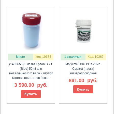
Много
Код: 10634
1 в наличии
Код: 10267
(1480655) Смазка Epson G-71
Molykote HSC Plus 20мл.
(Blue) 50ml для
Смазка (паста)
металлического вала и втулок
электропроводная
каретки принтеров Epson
861.00
руб.
3 598.00
руб.
Купить
Купить