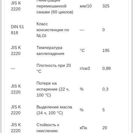
Пенетрация
JIS K
перемешанной
мм/10
325
2220
смазки (60 циклов)
Класс
DIN 51
консистенции по
—
0
818
NLGI
JIS K
Температура
°C
195
2220
каплепадения
Плотность при 20
—
г/см3
0,88
°С
Потери на
JIS K
испарение (22 ч,
%
0,3
2220
100 °C)
JIS K
Выделение масла
%
5
2220
(24 ч, 100 °C)
JIS K
Стойкость к
кПа
20
2220
окислению