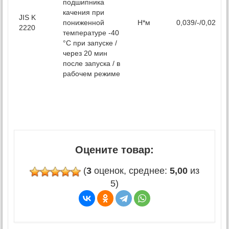
подшипника
качения при
JIS K
пониженной
H*м
0,039/-/0,02
2220
температуре -40
°С при запуске /
через 20 мин
после запуска / в
рабочем режиме
Оцените товар:
(
3
оценок, среднее:
5,00
из
5)