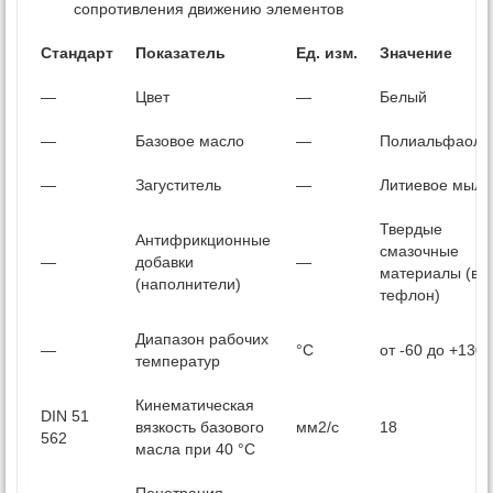
сопротивления движению элементов
Стандарт
Показатель
Ед. изм.
Значение
—
Цвет
—
Белый
—
Базовое масло
—
Полиальфаол
—
Загуститель
—
Литиевое мыло
Твердые
Антифрикционные
смазочные
—
добавки
—
материалы (в т.
(наполнители)
тефлон)
Диапазон рабочих
—
°С
от -60 до +130
температур
Кинематическая
DIN 51
вязкость базового
мм2/c
18
562
масла при 40 °С