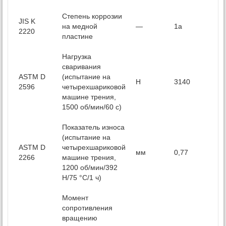
Степень коррозии
JIS K
на медной
—
1a
2220
пластине
Нагрузка
сваривания
ASTM D
(испытание на
Н
3140
2596
четырехшариковой
машине трения,
1500 об/мин/60 с)
Показатель износа
(испытание на
ASTM D
четырехшариковой
мм
0,77
2266
машине трения,
1200 об/мин/392
Н/75 °C/1 ч)
Момент
сопротивления
вращению