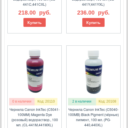
441C,441CXL)
441Y,441YXL)
218.00
руб.
236.00
руб.
Купить
Купить
0 в наличии
Код: 20110
2 в наличии
Код: 20108
Чернила Canon InkTec (C5041-
Чернила Canon InkTec (C5040-
100MM) Magenta Dye
100MB) Black Pigment (чёрные)
(розовый) водораствор., 100
пигмент, 100 мл. (PG-
мл. (CL-441M,441MXL)
440,440XL)