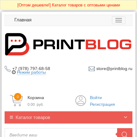
[Оптом дешевле!]
Каталог товаров с оптовыми ценами
Главная
Toggle
navigatio
+7 (978) 797-68-58
store@printblog.ru
Режим работы
0
Корзина
Войти
Регистрация
0.00
руб.
Каталог товаров