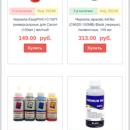
0 в наличии
Код: 20196
3 в наличии
Код: 20126
Чернила EasyPrint I-C100Y
Чернила (краски) InkTec
универсальные для Canon
(C9020-100MB) Black (черные),
(100мл.) желтый
пигментные, 100 мл
149.00
руб.
313.00
руб.
Купить
Купить