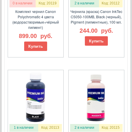
0 в наличии
Код: 20119
2 в наличии
Код: 20112
Комплект чернил Canon
Чернила (краска) Canon InkTec
Polychromatic 4 цвета
C5050-100MB, Black (черный),
(водорастворимые+чёрный
Pigment (пигментные), 100 мл.
пигмент)
244.00
руб.
899.00
руб.
Купить
Купить
1 в наличии
Код: 20113
2 в наличии
Код: 20115