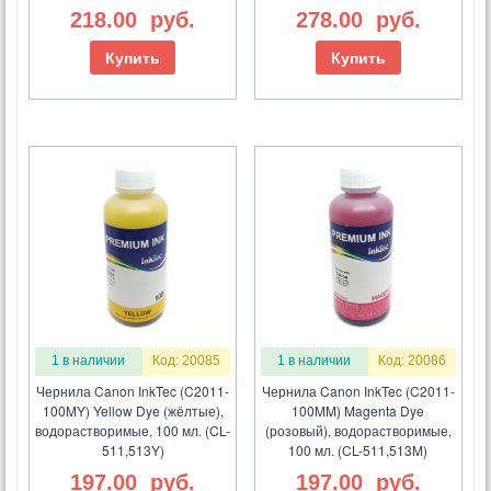
218.00
руб.
278.00
руб.
Купить
Купить
1 в наличии
Код: 20085
1 в наличии
Код: 20086
Чернила Canon InkTec (C2011-
Чернила Canon InkTec (C2011-
100MY) Yellow Dye (жёлтые),
100MM) Magenta Dye
водорастворимые, 100 мл. (CL-
(розовый), водорастворимые,
511,513Y)
100 мл. (CL-511,513M)
197.00
руб.
197.00
руб.