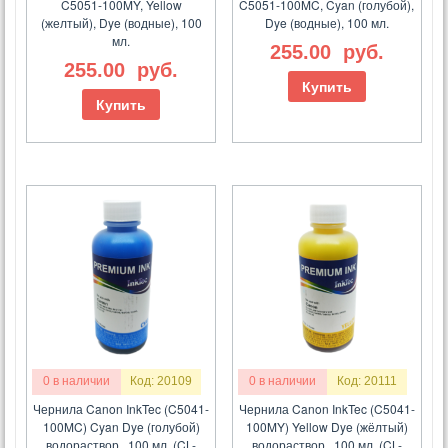
C5051-100MY, Yellow
C5051-100MC, Cyan (голубой),
(желтый), Dye (водные), 100
Dye (водные), 100 мл.
мл.
255.00
руб.
255.00
руб.
Купить
Купить
0 в наличии
Код: 20109
0 в наличии
Код: 20111
Чернила Canon InkTec (C5041-
Чернила Canon InkTec (C5041-
100MC) Cyan Dye (голубой)
100MY) Yellow Dye (жёлтый)
водораствор., 100 мл. (CL-
водораствор., 100 мл. (CL-