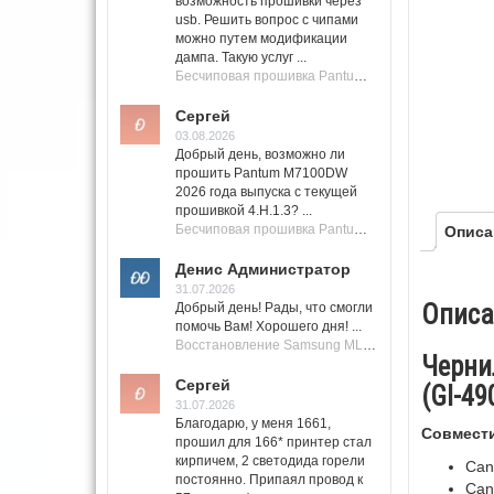
возможность прошивки через
usb. Решить вопрос с чипами
можно путем модификации
дампа. Такую услуг ...
Бесчиповая прошивка Pantum M7100 Series (M7100, M7108, M7102, M7103, M7105)
Сергей
03.08.2026
Добрый день, возможно ли
прошить Pantum M7100DW
2026 года выпуска с текущей
прошивкой 4.H.1.3? ...
Бесчиповая прошивка Pantum M7100 Series (M7100, M7108, M7102, M7103, M7105)
Описа
Денис Администратор
31.07.2026
Описа
Добрый день! Рады, что смогли
помочь Вам! Хорошего дня! ...
Восстановление Samsung ML-1661, ML-1666 после не удачной прошивки.
Черни
Сергей
(GI-49
31.07.2026
Благодарю, у меня 1661,
Совмест
прошил для 166* принтер стал
кирпичем, 2 светодида горели
Can
постоянно. Припаял провод к
Can