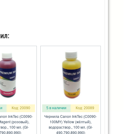
ил:
ии
Код: 20090
5 в наличии
Код: 20089
non InkTec (C0090-
Чернила Canon InkTec (C0090-
agent (розовый),
100MY) Yellow (жёлтый),
ор., 100 мл. (GI-
водораствор., 100 мл. (GI-
790,890,990)
490,790,890,990)