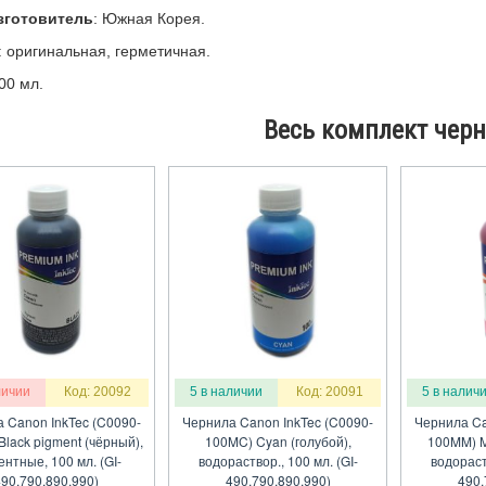
зготовитель
: Южная Корея.
: оригинальная, герметичная.
100 мл.
Весь комплект черн
личии
Код: 20092
5 в наличии
Код: 20091
5 в налич
 Canon InkTec (C0090-
Чернила Canon InkTec (C0090-
Чернила Ca
Black pigment (чёрный),
100MC) Cyan (голубой),
100MM) M
ентные, 100 мл. (GI-
водораствор., 100 мл. (GI-
водораств
90,790,890,990)
490,790,890,990)
490,