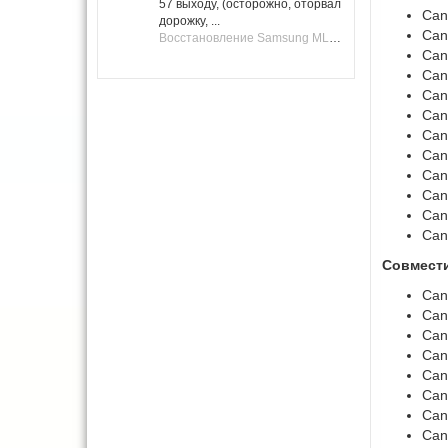
57 выходу, (осторожно, оторвал
Can
дорожку, ...
Can
Восстановление Samsung ML-1661, ML-1666 после не удачной прошивки.
Can
Can
Can
Can
Can
Can
Can
Can
Can
Can
Совмест
Can
Can
Can
Can
Can
Can
Can
Сan