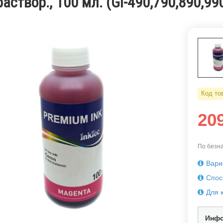
аствор., 100 мл. (GI-490,790,890,99
Код то
20
По безна
Вари
Спос
Для 
Инфо