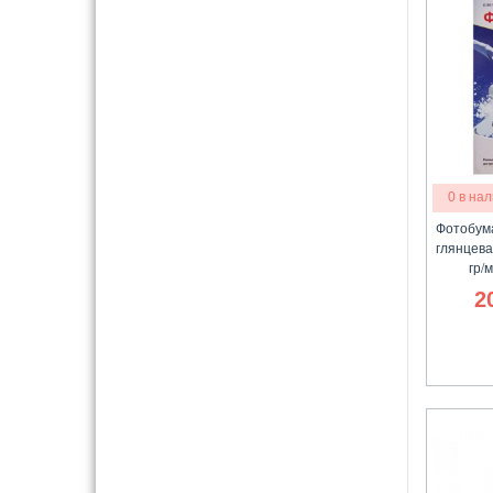
0 в на
Фотобума
глянцева
гр/
2