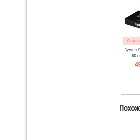
0 в на
Бумага S
80 г.
4
Похож