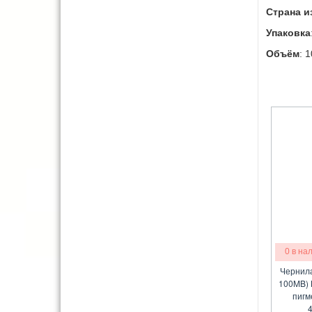
Страна и
Упаковка
Объём
: 
0 в на
Чернила
100MB) 
пигм
4