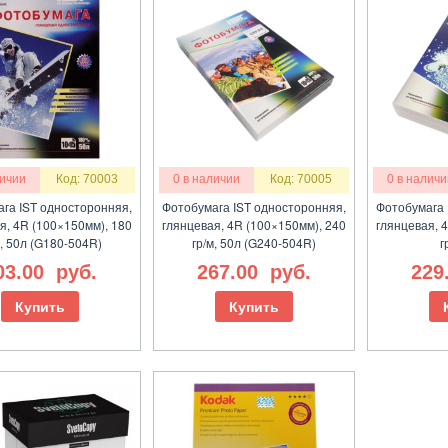
личии
Код: 70003
0 в наличии
Код: 70005
0 в наличи
га IST односторонняя,
Фотобумага IST односторонняя,
Фотобумага 
я, 4R (100×150мм), 180
глянцевая, 4R (100×150мм), 240
глянцевая, 
м, 50л (G180-504R)
гр/м, 50л (G240-504R)
г
03.00
руб.
267.00
руб.
229
Купить
Купить