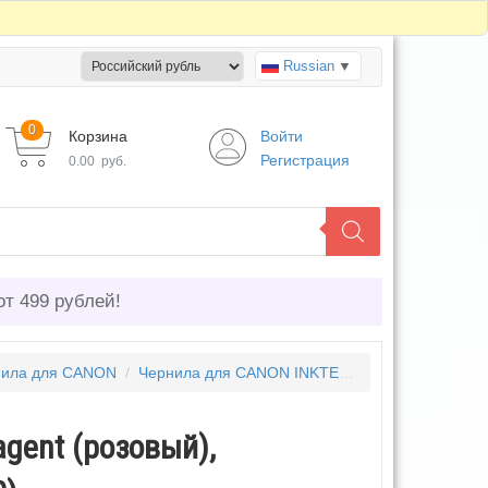
Russian
▼
0
Корзина
Войти
Регистрация
0.00
руб.
от 499 рублей!
нила для CANON
/
Чернила для CANON INKTEC
/
Чернила Canon I
gent (розовый),