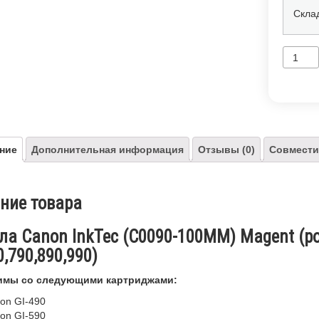
Скла
ние
Дополнительная информация
Отзывы (0)
Совмести
ние товара
ла Canon InkTec (C0090-100MM) Magent (ро
0,790,890,990)
имы со следующими картриджами:
on GI-490
on GI-590