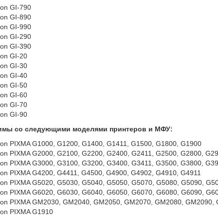
on GI-790
on GI-890
on GI-990
on GI-290
on GI-390
on GI-20
on GI-30
on GI-40
on GI-50
on GI-60
on GI-70
on GI-90
имы со следующими моделями принтеров и МФУ:
on PIXMA G1000, G1200, G1400, G1411, G1500, G1800, G1900
on PIXMA G2000, G2100, G2200, G2400, G2411, G2500, G2800, G29
on PIXMA G3000, G3100, G3200, G3400, G3411, G3500, G3800, G39
on PIXMA G4200, G4411, G4500, G4900, G4902, G4910, G4911
on PIXMA G5020, G5030, G5040, G5050, G5070, G5080, G5090, G5
on PIXMA G6020, G6030, G6040, G6050, G6070, G6080, G6090, G6
on PIXMA GM2030, GM2040, GM2050, GM2070, GM2080, GM2090,
on PIXMA G1910