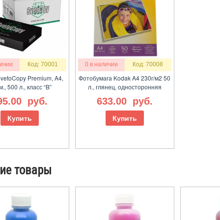
личии
Код: 70001
0 в наличии
Код: 70008
vetoCopy Premium, A4,
Фотобумага Kodak A4 230г/м2 50
м., 500 л., класс “B”
л., глянец, односторонняя
95.00
руб.
633.00
руб.
Купить
Купить
ие товары