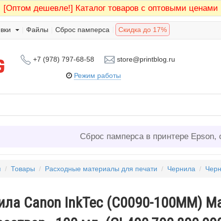
[Оптом дешевле!]
Каталог товаров с оптовыми ценами
вки
Файлы
Сброс памперса
Скидка до 17%
+7 (978) 797-68-58
store@printblog.ru
Режим работы
Сброс памперса в принтере Epson, 
я
/
Товары
/
Расходные материалы для печати
/
Чернила
/
Чер
ила Canon InkTec (C0090-100MM) Ma