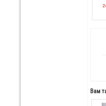
2
Вам т