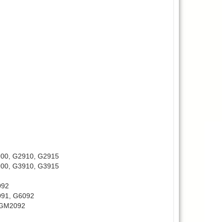
00, G2910, G2915
00, G3910, G3915
092
091, G6092
 GM2092