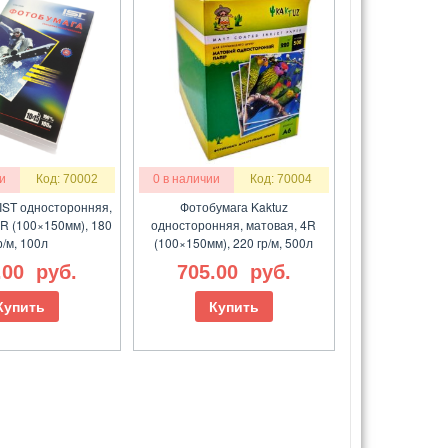
и
Код: 70002
0 в наличии
Код: 70004
IST односторонняя,
Фотобумага Kaktuz
4R (100×150мм), 180
односторонняя, матовая, 4R
р/м, 100л
(100×150мм), 220 гр/м, 500л
.00
руб.
705.00
руб.
Купить
Купить