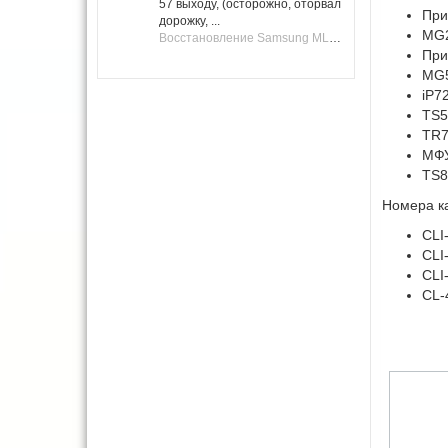
57 выходу, (осторожно, оторвал
При
дорожку, ...
MG2
Восстановление Samsung ML-1661, ML-1666 после не удачной прошивки.
При
MG5
iP7
TS5
TR7
МФУ
TS8
Номера к
CLI
CLI
CLI
CL-