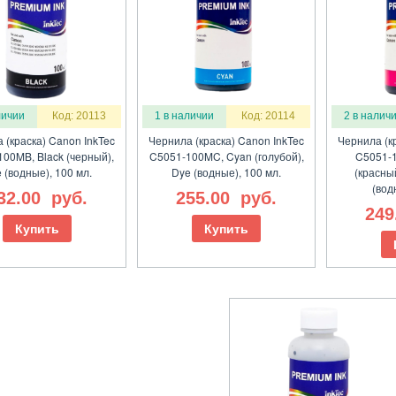
личии
Код: 20113
1 в наличии
Код: 20114
2 в налич
 (краска) Canon InkTec
Чернила (краска) Canon InkTec
Чернила (к
00MB, Black (черный),
C5051-100MC, Cyan (голубой),
C5051-
 (водные), 100 мл.
Dye (водные), 100 мл.
(красны
(вод
32.00
руб.
255.00
руб.
249
Купить
Купить