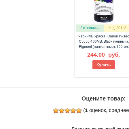
2 в наличии
Код: 20112
Чернила (краска) Canon InkTe
C5050-100MB, Black (черный),
Pigment (пигментные), 100 мл.
244.00
руб.
Купить
Оцените товар:
(
1
оценок, средне
Поделиться ссылкой на тов