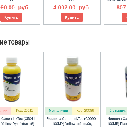
990.00
руб.
4 002.00
руб.
807
Купить
Купить
ие товары
личии
Код: 20111
5 в наличии
Код: 20089
1 в наличи
 Canon InkTec (C5041-
Чернила Canon InkTec (C0090-
Чернила Ca
 Yellow Dye (жёлтый)
100MY) Yellow (жёлтый),
100MB) Blac