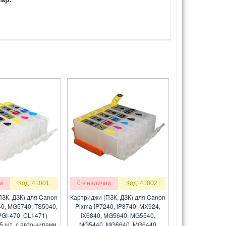
и
Код: 41001
0 в наличии
Код: 41002
ПЗК, ДЗК) для Canon
Картриджи (ПЗК, ДЗК) для Canon
0, MG5740, TS5040,
Pixma iP7240, iP8740, MX924,
GI-470, CLI-471)
iX6840, MG5640, MG5540,
5 шт, с авто-чипами
MG5440, MG6640, MG6440