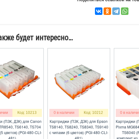
акже будет интересно…
личии
Код: 10213
0 в наличии
Код: 10212
0 в наличи
и (ПЗК, ДЗК) для Canon
Картриджи (ПЗК, ДЗК) для Epson
Картриджи (
TR8540, TS6140, TS704
TS8140, TS8240, TS8340, TS9140
Pixma MG684
(5 цветов) (PGI-480-CLI-
с чипами (6 цветов) (PGI-480-CLI-
TS6040 (P
481)
481)
комплект из 