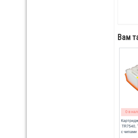
Вам т
0 в на
Картридж
TR7540, 
с чипами 