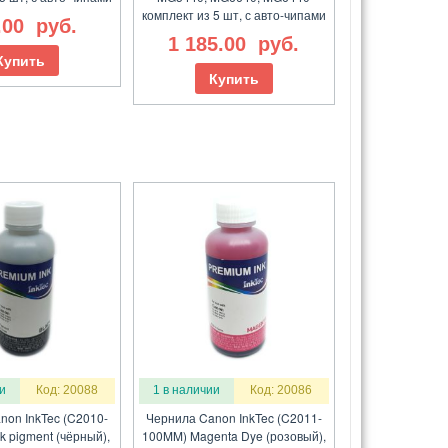
комплект из 5 шт, с авто-чипами
.00
руб.
1 185.00
руб.
Купить
Купить
и
Код: 20088
1 в наличии
Код: 20086
non InkTec (C2010-
Чернила Canon InkTec (C2011-
k pigment (чёрный),
100MM) Magenta Dye (розовый),