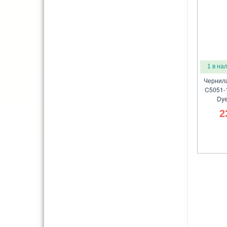
1 в на
Чернила
C5051-1
Dye
2