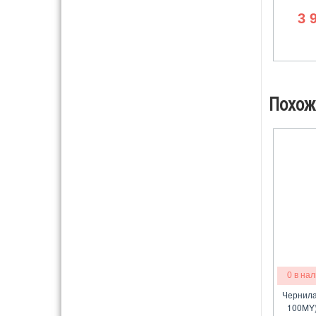
3 
Похож
0 в на
Чернила
100MY)