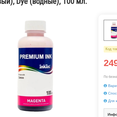
ый), Dye (водные), 100 мл.
Код то
24
По безна
Вари
Спос
Для 
Инфо