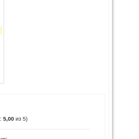
c
е:
5,00
из 5)
ар: