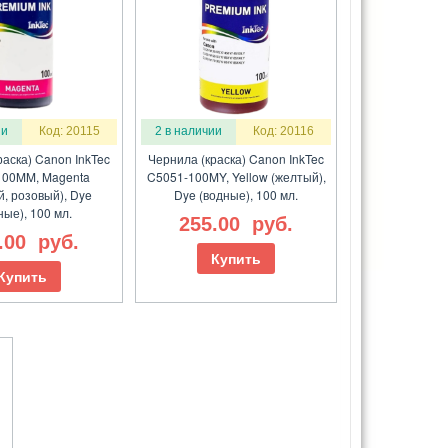
ии
Код: 20115
2 в наличии
Код: 20116
раска) Canon InkTec
Чернила (краска) Canon InkTec
100MM, Magenta
C5051-100MY, Yellow (желтый),
й, розовый), Dye
Dye (водные), 100 мл.
ные), 100 мл.
255.00
руб.
.00
руб.
Купить
Купить