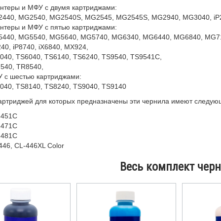
нтеры и МФУ с двумя картриджами
:
440, MG2540, MG2540S, MG2545, MG2545S, MG2940, MG3040, iP2
нтеры и МФУ с пятью картриджами
:
440, MG5540, MG5640, MG5740, MG6340, MG6440, MG6840, MG7
240, iP8740, iX6840, MX924,
040, TS6040, TS6140, TS6240, TS9540, TS9541C,
540, TR8540,
 с шестью картриджами
:
040, TS8140, TS8240, TS9040, TS9140
артриджей для которых предназначены эти чернила имеют следую
-451C
-471C
-481C
446, CL-446XL Color
Весь комплект черн