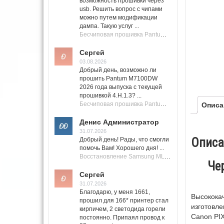
возможность прошивки через
usb. Решить вопрос с чипами
можно путем модификации
дампа. Такую услуг ...
Бесчиповая прошивка Pantum M7100 Series (M7100, M7108, M7102, M7103, M7105)
Сергей
03.08.2026
Добрый день, возможно ли
прошить Pantum M7100DW
2026 года выпуска с текущей
прошивкой 4.H.1.3? ...
Бесчиповая прошивка Pantum M7100 Series (M7100, M7108, M7102, M7103, M7105)
Описа
Денис Администратор
31.07.2026
Описа
Добрый день! Рады, что смогли
помочь Вам! Хорошего дня! ...
Восстановление Samsung ML-1661, ML-1666 после не удачной прошивки.
Че
Сергей
31.07.2026
Благодарю, у меня 1661,
Высококач
прошил для 166* принтер стал
изготовле
кирпичем, 2 светодида горели
Canon PI
постоянно. Припаял провод к