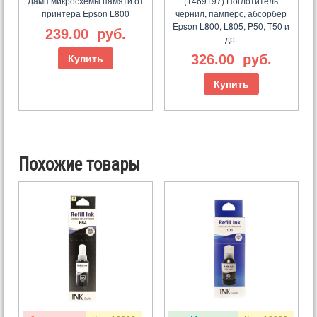
Дамп микросхемы памяти от
(1469197) Поглотитель
принтера Epson L800
чернил, памперс, абсорбер
Epson L800, L805, P50, T50 и
239.00
руб.
др.
326.00
руб.
Купить
Купить
Похожие товары