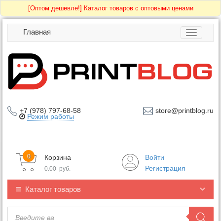
[Оптом дешевле!]
Каталог товаров с оптовыми ценами
Главная
Toggle
navigatio
+7 (978) 797-68-58
store@printblog.ru
Режим работы
0
Корзина
Войти
Регистрация
0.00
руб.
Каталог товаров