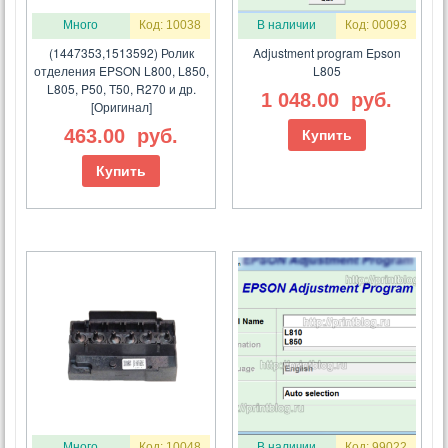
Много
Код: 10038
В наличии
Код: 00093
(1447353,1513592) Ролик
Adjustment program Epson
отделения EPSON L800, L850,
L805
L805, P50, T50, R270 и др.
1 048.00
руб.
[Оригинал]
463.00
руб.
Купить
Купить
Много
Код: 10048
В наличии
Код: 99022