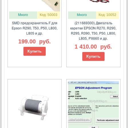
Много
Код: 50003
Много
Код: 10052
SMD предохранитель F для
(211669300) Двигатель
Epson R290, T50, P50, L800,
каретки EPSON R270, R290,
L805 и др.
R295, R390, T50, P50, L800,
L805, PX660 и др.
199.00
руб.
1 410.00
руб.
Купить
Купить