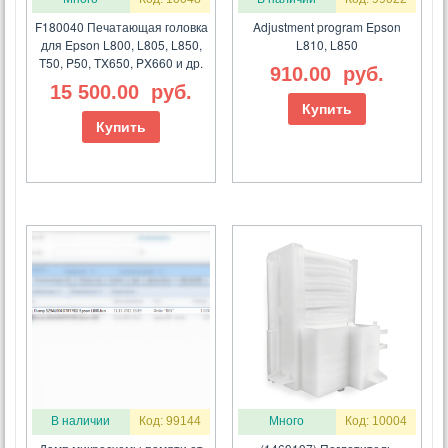
F180040 Печатающая головка
Adjustment program Epson
для Epson L800, L805, L850,
L810, L850
T50, P50, TX650, PX660 и др.
910.00
руб.
15 500.00
руб.
Купить
Купить
В наличии
Код: 99144
Много
Код: 10004