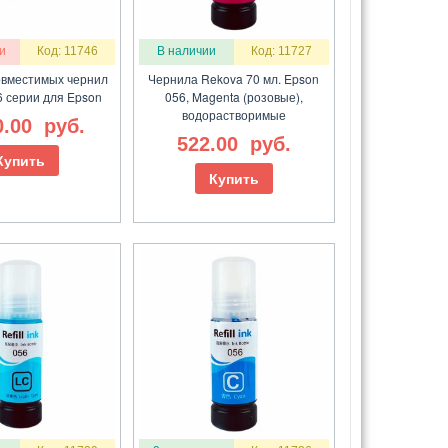
и
Код: 11746
В наличии
Код: 11727
овместимых чернил
Чернила Rekova 70 мл. Epson
6 серии для Epson
056, Magenta (розовые),
водорастворимые
0.00
руб.
522.00
руб.
Купить
Купить