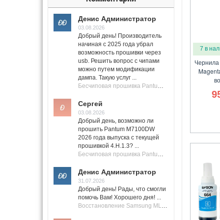
Денис Администратор
03.08.2026
Добрый день! Производитель
начиная с 2025 года убрал
7 в на
возможность прошивки через
usb. Решить вопрос с чипами
Чернила 
можно путем модификации
Magenta
дампа. Такую услуг ...
в
Бесчиповая прошивка Pantum M7100 Series (M7100, M7108, M7102, M7103, M7105)
9
Сергей
03.08.2026
Добрый день, возможно ли
прошить Pantum M7100DW
2026 года выпуска с текущей
прошивкой 4.H.1.3? ...
Бесчиповая прошивка Pantum M7100 Series (M7100, M7108, M7102, M7103, M7105)
Денис Администратор
31.07.2026
Добрый день! Рады, что смогли
помочь Вам! Хорошего дня! ...
Восстановление Samsung ML-1661, ML-1666 после не удачной прошивки.