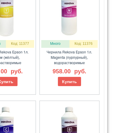
и
Код: 11377
Много
Код: 11376
Rekova Epson 1л.
Чернила Rekova Epson 1л.
ow (жёлтый),
Magenta (пурпурный),
растворимые
водорастворимые
.00
руб.
958.00
руб.
Купить
Купить