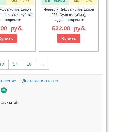
и
Код: 11729
9 в наличии
Код: 11726
kova 70 мл. Epson
Чернила Rekova 70 мл. Epson
an (светло-голубые),
056, Cyan (голубые),
растворимые
водорастворимые
.00
руб.
522.00
руб.
Купить
Купить
13
14
15
→
глашение
Доставка и оплата
зательна!