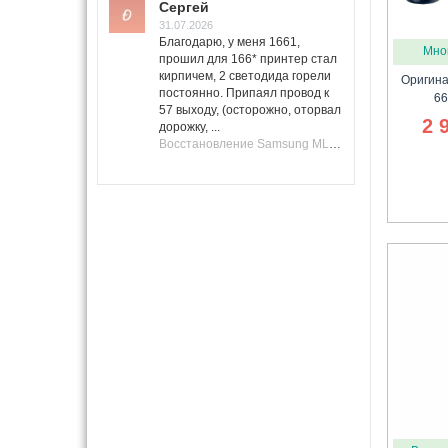
Сергей
31.07.2026
Благодарю, у меня 1661,
Мно
прошил для 166* принтер стал
кирпичем, 2 светодида горели
Оригина
постоянно. Припаял провод к
66
57 выходу, (осторожно, оторвал
2 
дорожку, ...
Восстановление Samsung ML-1661, ML-1666 после не удачной прошивки.