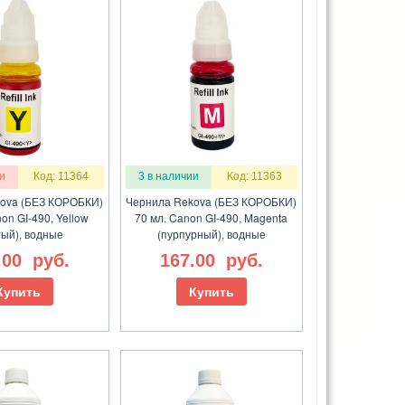
и
Код: 11364
3 в наличии
Код: 11363
ova (БЕЗ КОРОБКИ)
Чернила Rekova (БЕЗ КОРОБКИ)
on GI-490, Yellow
70 мл. Canon GI-490, Magenta
тый), водные
(пурпурный), водные
.00
руб.
167.00
руб.
Купить
Купить