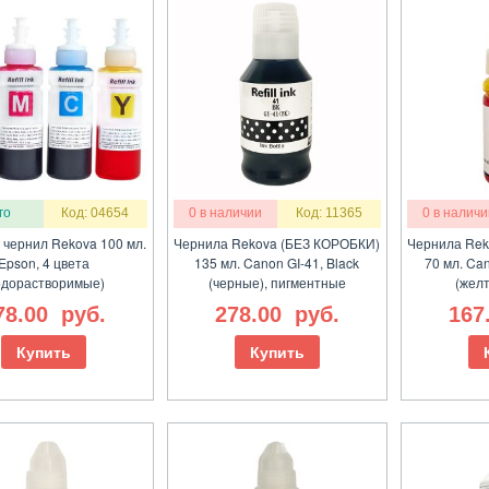
го
Код: 04654
0 в наличии
Код: 11365
0 в наличи
 чернил Rekova 100 мл.
Чернила Rekova (БЕЗ КОРОБКИ)
Чернила Rek
Epson, 4 цвета
135 мл. Canon GI-41, Black
70 мл. Can
одорастворимые)
(черные), пигментные
(жел
78.00
руб.
278.00
руб.
167
Купить
Купить