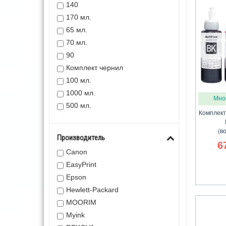
140
170 мл.
65 мл.
70 мл.
90
Комплект чернил
100 мл.
1000 мл.
Мно
500 мл.
Комплект
(в
Производитель
6
Canon
EasyPrint
Epson
Hewlett-Packard
MOORIM
Myink