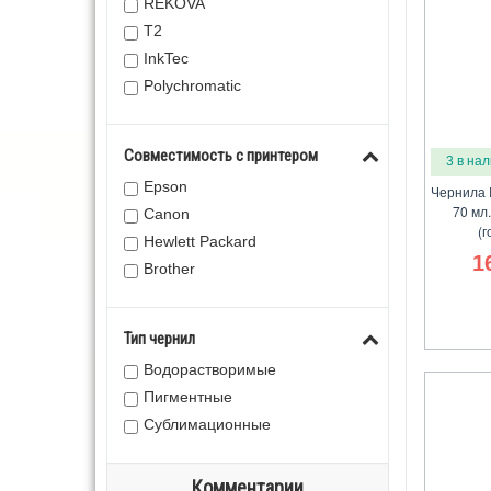
REKOVA
Т2
InkTec
Polychromatic
Совместимость с принтером
3 в на
Epson
Чернила 
70 мл
Canon
(г
Hewlett Packard
1
Brother
Тип чернил
Водорастворимые
Пигментные
Сублимационные
Комментарии