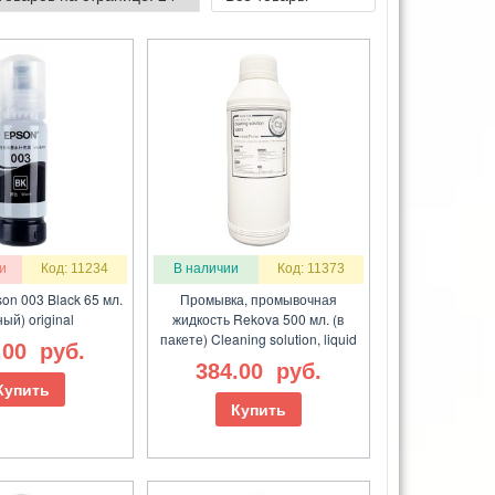
и
Код: 11234
В наличии
Код: 11373
on 003 Black 65 мл.
Промывка, промывочная
ый) original
жидкость Rekova 500 мл. (в
пакете) Cleaning solution, liquid
.00
руб.
384.00
руб.
Купить
Купить