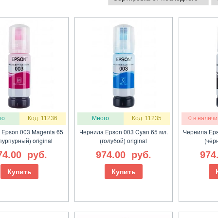
го
Код: 11236
Много
Код: 11235
0 в наличи
 Epson 003 Magenta 65
Чернила Epson 003 Cyan 65 мл.
Чернила Eps
пурпурный) original
(голубой) original
(чёрн
74.00
руб.
974.00
руб.
974
Купить
Купить