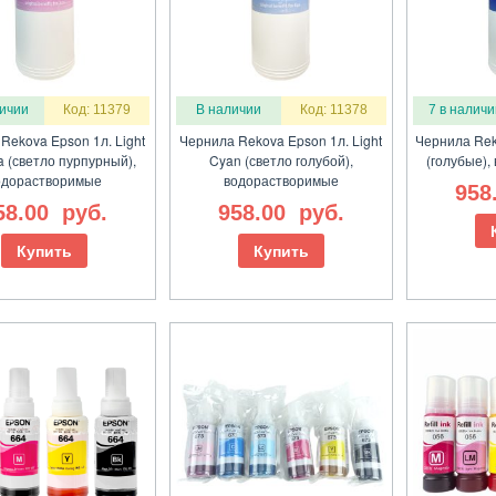
личии
Код: 11379
В наличии
Код: 11378
7 в наличи
Rekova Epson 1л. Light
Чернила Rekova Epson 1л. Light
Чернила Rek
 (светло пурпурный),
Cyan (светло голубой),
(голубые)
одорастворимые
водорастворимые
958
58.00
руб.
958.00
руб.
Купить
Купить