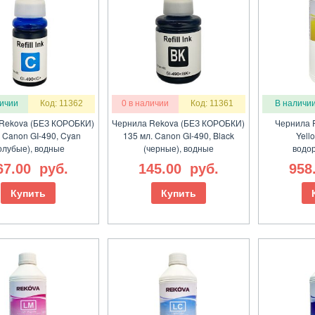
личии
Код: 11362
0 в наличии
Код: 11361
В наличи
Rekova (БЕЗ КОРОБКИ)
Чернила Rekova (БЕЗ КОРОБКИ)
Чернила 
. Canon GI-490, Cyan
135 мл. Canon GI-490, Black
Yell
олубые), водные
(черные), водные
водо
67.00
руб.
145.00
руб.
958
Купить
Купить