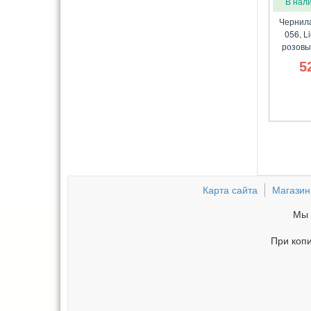
В нал
Чернила
056, L
розовы
5
Карта сайта
Магазин
Мы 
При копи