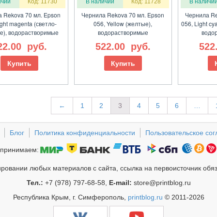
ичии
Код: 11730
В наличии
Код: 11728
В наличи
 Rekova 70 мл. Epson
Чернила Rekova 70 мл. Epson
Чернила Re
ight magenta (светло-
056, Yellow (желтые),
056, Light cy
е), водорастворимые
водорастворимые
водо
22.00
руб.
522.00
руб.
522
Купить
Купить
←
1
2
3
4
5
6
…
Блог
Политика конфиденциальности
Пользовательское со
принимаем:
ровании любых материалов с сайта, ссылка на первоисточник обя
Тел.:
+7 (978) 797-68-58,
E-mail:
store@printblog.ru
Республика Крым, г. Симферополь,
printblog.ru
© 2011-2026