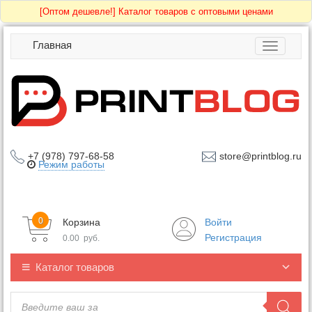
[Оптом дешевле!]
Каталог товаров с оптовыми ценами
Главная
Toggle
navigatio
+7 (978) 797-68-58
store@printblog.ru
Режим работы
0
Корзина
Войти
Регистрация
0.00
руб.
Каталог товаров