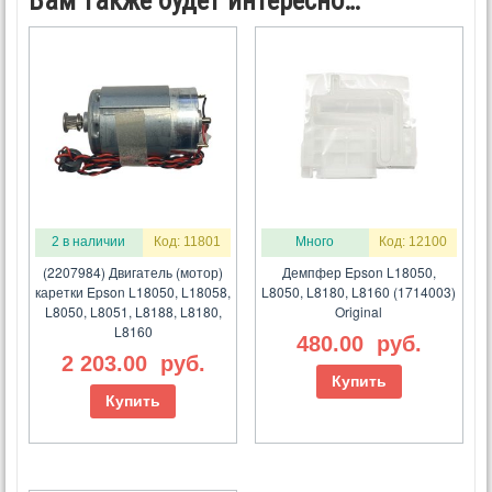
Вам также будет интересно…
2 в наличии
Код: 11801
Много
Код: 12100
(2207984) Двигатель (мотор)
Демпфер Epson L18050,
каретки Epson L18050, L18058,
L8050, L8180, L8160 (1714003)
L8050, L8051, L8188, L8180,
Original
L8160
480.00
руб.
2 203.00
руб.
Купить
Купить