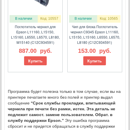
В наличии
Код: 10557
В наличии
Код: 10565
Поглотитель чернил для
Чип для блока Поглотитель
Epson L11160, L15150,
чернил C9345 Epson L11160,
L15160, L6550, L6570, L8180,
L15150, L15160, L6550, L6570,
M15140 (C12C934591)
L8180 (C12C934591)
887.00
руб.
153.00
руб.
Купить
Купить
Программа будет полезна только в том случае, если вы на
принтере печатаете много без полей и принтер выдал
сообщение
“Срок службы прокладки, впитывающей
чернила при печати без рамки, истек. Эта деталь не
подлежит самост. замене пользователем. Обрат. в
службу поддержки Epson.”
Эту ошибка программа
сбросит и не придется обращаться в службу поддержки