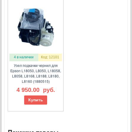
4 в наличии
Код: 12101
Узел подкачки чернил для
Epson L18050, L8050, L18058,
L8058, L8168, L8188, L8180,
L8160 (1880515)
4 950.00
руб.
Купить