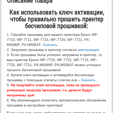
Описание товара
Как использовать ключ активации,
чтобы правильно прошить принтер
бесчиповой прошивкой:
1. Скачайте прошивку для вашего принтера Epson WF-
7710, WF-7711, WF-7715, WF-7720, WF-7721, PX-
M5080F, PX-M5081F-
Скачать
2. Загрузите прошивку в принтер согласно
инструкции
3. Если прошивка была успешно загружена в принтер, то
ваш принтер Epson WF-7710, WF-7711, WF-7715, WF-
7720, WF-7721, PX-M5080F, PX-M5081F можно успешно
прошить бесчиповой прошивкой.
4. Купите ключ активации и активируйте бесчиповую
прошивку с помощью утилиты License.exe –
Скачать
5.
Не покупайте ключ активации, пока не проверите
успешную загрузку прошивки, т.к. деньги будут
потрачены зря!
6. Мы рекомендуем отключить автоматическое обновление
прошивки в настройках принтера!
Если у вас есть какие-либо вопросы вы можете их задать в