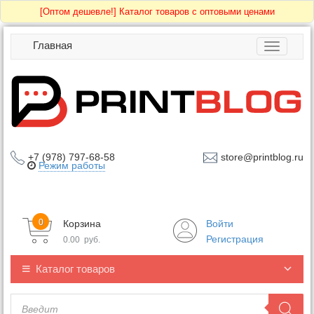
[Оптом дешевле!]
Каталог товаров с оптовыми ценами
Главная
Toggle
navigatio
+7 (978) 797-68-58
store@printblog.ru
Режим работы
0
Корзина
Войти
Регистрация
0.00
руб.
Каталог товаров