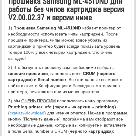
Прошивка Samsung ML-4510ND для
работы без чипов картриджа версия
V2.00.02.37 и версии ниже
1)
Прошивка Samsung ML-4510ND
избавит принтер от
необходимости использовать чипы картриджей. После
прошивки принтера, чипы можно вовсе убрать из
картриджей и принтер будет всегда показывать уровень
тонера 100% у всех четырех картриджей. Это очень
выгодно!
2) Что бы купить прошивку вам необходимо выбрать
версию прошивки
, заполнить поле
CRUM (черного
картриджа)
и
Serial number
. Все эти данные вы можете
найти в отчете Конфигурации и Расходных материалов
принтера, печатаются они из меню принтера.
3) Мы
ОЧЕНЬ ПРОСИМ
использовать нашу программу
Printblog printer info (пароль на архив – printblog)
(
скачать\download
) для чтения отчетов. Нажав в программе
кнопку “Получить данные”, программа вам отобразит все
необходимые данные, которые вы копируете и вставляете
в поле Serial number и CRUM (
черного картриджа
):