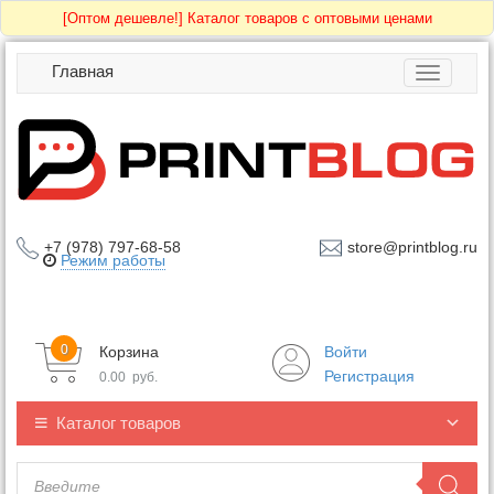
[Оптом дешевле!]
Каталог товаров с оптовыми ценами
Главная
Toggle
navigatio
+7 (978) 797-68-58
store@printblog.ru
Режим работы
0
Корзина
Войти
Регистрация
0.00
руб.
Каталог товаров