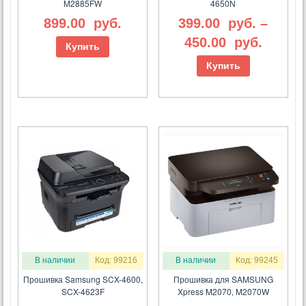
M2885FW
4650N
899.00
руб.
399.00
руб.
–
450.00
руб.
Купить
Купить
В наличии
Код: 99216
В наличии
Код: 99245
Прошивка Samsung SCX-4600,
Прошивка для SAMSUNG
SCX-4623F
Xpress M2070, M2070W