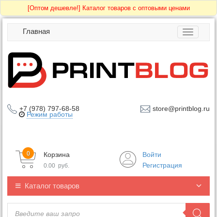
[Оптом дешевле!]
Каталог товаров с оптовыми ценами
Главная
Toggle
navigatio
+7 (978) 797-68-58
store@printblog.ru
Режим работы
0
Корзина
Войти
Регистрация
0.00
руб.
Каталог товаров