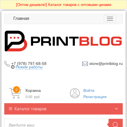
[Оптом дешевле!]
Каталог товаров с оптовыми ценами
Главная
Toggle
navigatio
+7 (978) 797-68-58
store@printblog.ru
Режим работы
0
Корзина
Войти
Регистрация
0.00
руб.
Каталог товаров