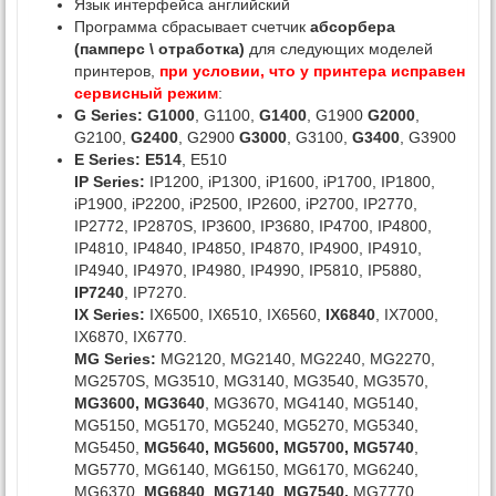
Язык интерфейса английский
Программа сбрасывает счетчик
абсорбера
(памперс \ отработка)
для следующих моделей
принтеров,
при условии, что у принтера исправен
сервисный режим
:
G Series:
G1000
, G1100,
G1400
, G1900
G2000
,
G2100,
G2400
, G2900
G3000
, G3100,
G3400
, G3900
E Series: E514
, E510
IP Series:
IP1200, iP1300, iP1600, iP1700, IP1800,
iP1900, iP2200, iP2500, IP2600, iP2700, IP2770,
IP2772, IP2870S, IP3600, IP3680, IP4700, IP4800,
IP4810, IP4840, IP4850, IP4870, IP4900, IP4910,
IP4940, IP4970, IP4980, IP4990, IP5810, IP5880,
IP7240
, IP7270.
IX Series:
IX6500, IX6510, IX6560,
IX6840
, IX7000,
IX6870, IX6770.
MG Series:
MG2120, MG2140, MG2240, MG2270,
MG2570S, MG3510, MG3140, MG3540, MG3570,
MG3600, MG3640
, MG3670, MG4140, MG5140,
MG5150, MG5170, MG5240, MG5270, MG5340,
MG5450,
MG5640, MG5600,
MG5700,
MG5740
,
MG5770, MG6140, MG6150, MG6170, MG6240,
MG6370,
MG6840
,
MG7140
,
MG7540,
MG7770,