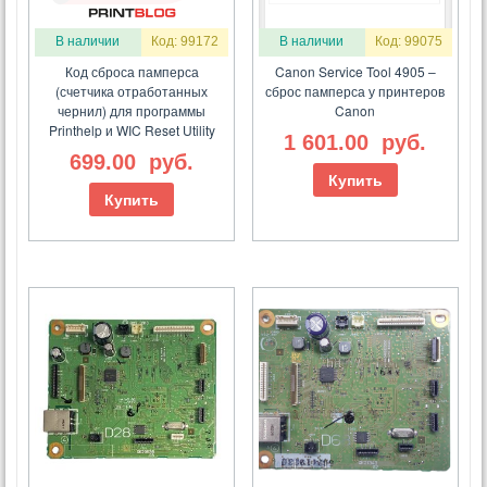
В наличии
Код: 99172
В наличии
Код: 99075
Код сброса памперса
Canon Service Tool 4905 –
(счетчика отработанных
сброс памперса у принтеров
чернил) для программы
Canon
Printhelp и WIC Reset Utility
1 601.00
руб.
699.00
руб.
Купить
Купить