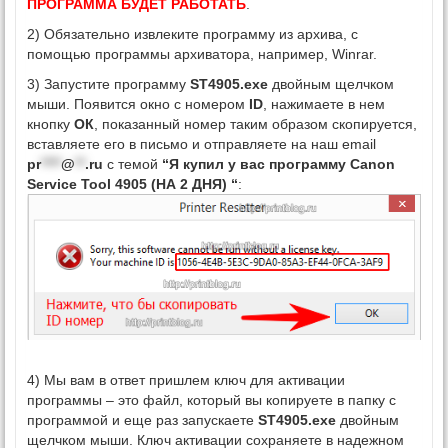
ПРОГРАММА БУДЕТ РАБОТАТЬ
.
2) Обязательно извлеките программу из архива, с
помощью программы архиватора, например, Winrar.
3) Запустите программу
ST4905.exe
двойным щелчком
мыши. Появится окно с номером
ID
, нажимаете в нем
кнопку
ОК
, показанный номер таким образом скопируется,
вставляете его в письмо и отправляете на наш email
pr
****
@
**
.ru
с темой
“Я купил у вас программу Canon
Service Tool 4905 (НА 2 ДНЯ) “
:
4) Мы вам в ответ пришлем ключ для активации
программы – это файл, который вы копируете в папку с
программой и еще раз запускаете
ST4905.exe
двойным
щелчком мыши. Ключ активации сохраняете в надежном