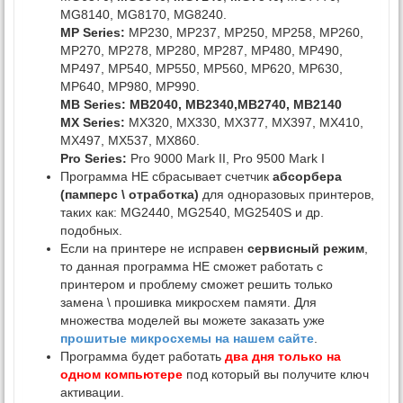
MG8140, MG8170, MG8240.
MP Series:
MP230, MP237, MP250, MP258, MP260,
MP270, MP278, MP280, MP287, MP480, MP490,
MP497, MP540, MP550, MP560, MP620, MP630,
MP640, MP980, MP990.
MB Series: MB2040, MB2340,MB2740, MB2140
MX Series:
MX320, MX330, MX377, MX397, MX410,
MX497, MX537, MX860.
Pro Series:
Pro 9000 Mark II, Pro 9500 Mark I
Программа НЕ сбрасывает счетчик
абсорбера
(памперс \ отработка)
для одноразовых принтеров,
таких как: MG2440, MG2540, MG2540S и др.
подобных.
Если на принтере не исправен
сервисный режим
,
то данная программа НЕ сможет работать с
принтером и проблему сможет решить только
замена \ прошивка микросхем памяти. Для
множества моделей вы можете заказать уже
прошитые микросхемы на нашем сайте
.
Программа будет работать
два дня только на
одном компьютере
под который вы получите ключ
активации.