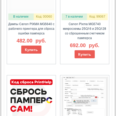
В наличии
Код: 00060
7 в наличии
Код: 99067
Дампы Canon PIXMA MG5640 с
Canon Pixma MG5740
рабочего принтера для сброса
микросхемы 25Q16 и 25Q128
ошибки памперса
со сброшенным счетчиком
памперса
482.00
руб.
692.00
руб.
Купить
Купить