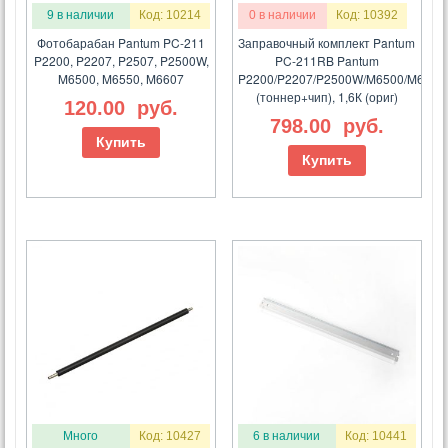
9 в наличии
Код: 10214
0 в наличии
Код: 10392
Фотобарабан Pantum PC-211
Заправочный комплект Pantum
P2200, P2207, P2507, P2500W,
PC-211RB Pantum
M6500, M6550, M6607
P2200/P2207/P2500W/M6500/M6607
(тоннер+чип), 1,6К (ориг)
120.00
руб.
798.00
руб.
Купить
Купить
Много
Код: 10427
6 в наличии
Код: 10441