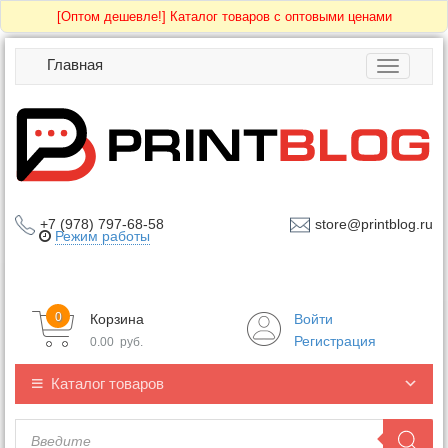
[Оптом дешевле!]
Каталог товаров с оптовыми ценами
Главная
Toggle
navigatio
+7 (978) 797-68-58
store@printblog.ru
Режим работы
0
Корзина
Войти
Регистрация
0.00
руб.
Каталог товаров