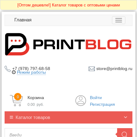
[Оптом дешевле!]
Каталог товаров с оптовыми ценами
Главная
Toggle
navigatio
+7 (978) 797-68-58
store@printblog.ru
Режим работы
0
Корзина
Войти
Регистрация
0.00
руб.
Каталог товаров