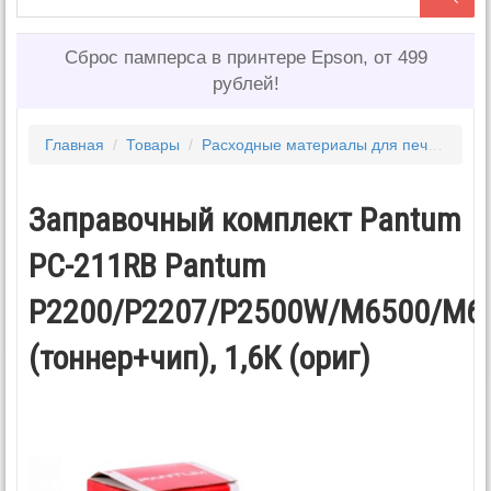
Сброс памперса в принтере Epson, от 499
рублей!
Главная
/
Товары
/
Расходные материалы для печати
/
То
Заправочный комплект Pantum
PC-211RB Pantum
P2200/P2207/P2500W/M6500/M6
(тоннер+чип), 1,6К (ориг)