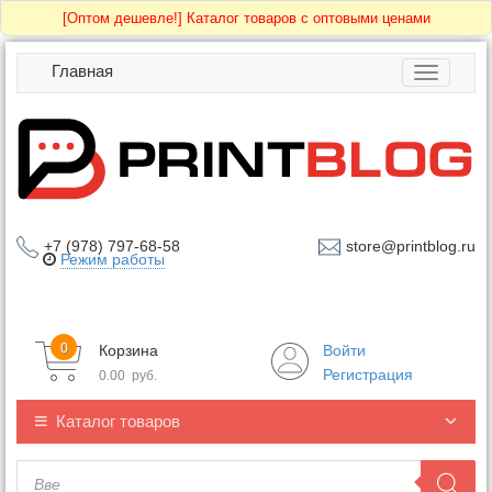
[Оптом дешевле!]
Каталог товаров с оптовыми ценами
Главная
Toggle
navigatio
+7 (978) 797-68-58
store@printblog.ru
Режим работы
0
Корзина
Войти
Регистрация
0.00
руб.
Каталог товаров