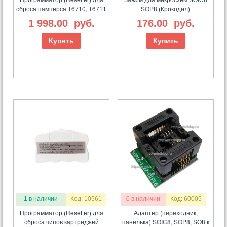
сброса памперса T6710, T6711
SOP8 (Крокодил)
1 998.00
руб.
176.00
руб.
Купить
Купить
1 в наличии
Код: 10561
0 в наличии
Код: 60005
Программатор (Resetter) для
Адаптер (переходник,
сброса чипов картриджей
панелька) SOIC8, SOP8, SO8 к