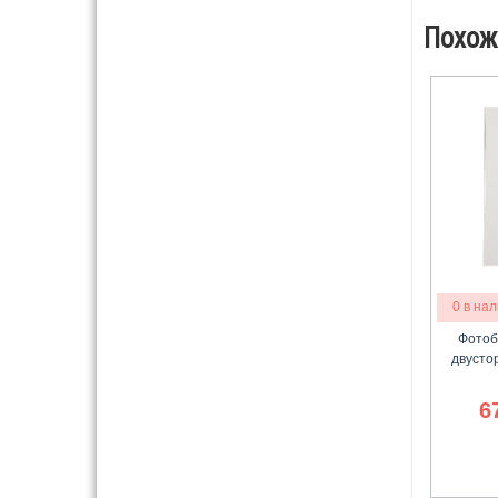
Похож
0 в на
Фотоб
двусто
6