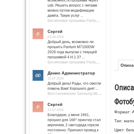
возможность прошивки через
usb. Решить вопрос с чипами
можно путем модификации
дампа. Такую услуг ...
Бесчиповая прошивка Pantum M7100 Series (M7100, M7108, M7102, M7103, M7105)
Сергей
03.08.2026
Добрый день, возможно ли
прошить Pantum M7100DW
2026 года выпуска с текущей
прошивкой 4.H.1.3? ...
Бесчиповая прошивка Pantum M7100 Series (M7100, M7108, M7102, M7103, M7105)
Описа
Денис Администратор
31.07.2026
Добрый день! Рады, что смогли
Описа
помочь Вам! Хорошего дня! ...
Восстановление Samsung ML-1661, ML-1666 после не удачной прошивки.
Фотобу
Сергей
31.07.2026
Формат: 
Благодарю, у меня 1661,
прошил для 166* принтер стал
Тип: мато
кирпичем, 2 светодида горели
Цвет: бел
постоянно. Припаял провод к