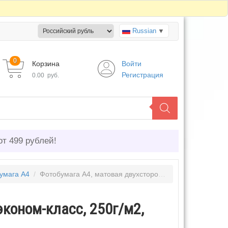
Russian
▼
0
Корзина
Войти
Регистрация
0.00
руб.
от 499 рублей!
умага А4
/
Фотобумага А4, матовая двухсторонняя, эконом-класс, 250г/м2, 50л.
эконом-класс, 250г/м2,