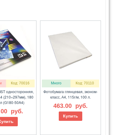
и
Код: 70016
Много
Код: 70110
IST односторонняя,
Фотобумага глянцевая, эконом-
A4 (210×297мм), 180
класс, А4, 115г/м, 100 л.
0л (G180-50A4)
463.00
руб.
.00
руб.
Купить
Купить