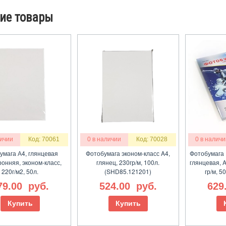
ие товары
личии
Код: 70061
0 в наличии
Код: 70028
0 в наличи
умага А4, глянцевая
Фотобумага эконом-класс A4,
Фотобумага 
ронняя, эконом-класс,
глянец, 230гр/м, 100л.
глянцевая, 
220г/м2, 50л.
(SHD85.121201)
гр/м, 5
79.00
руб.
524.00
руб.
629
Купить
Купить