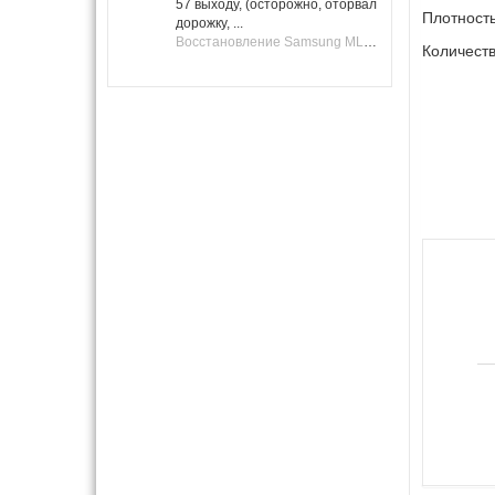
57 выходу, (осторожно, оторвал
Плотность
дорожку, ...
Восстановление Samsung ML-1661, ML-1666 после не удачной прошивки.
Количеств