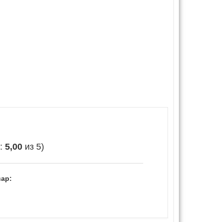
е:
5,00
из 5)
ар: