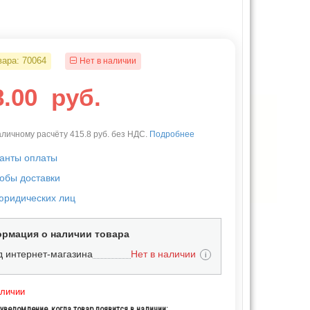
вара:
70064
Нет в наличии
8.00
руб.
личному расчёту 415.8 руб. без НДС.
Подробнее
анты оплаты
обы доставки
юридических лиц
рмация о наличии товара
д интернет-магазина
Нет в наличии
i
аличии
уведомление, когда товар появится в наличии: