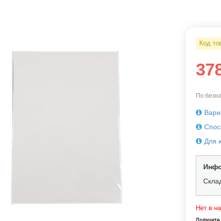
Код то
37
По безна
Вари
Спос
Для 
Инфо
Скла
Нет в н
Получите 